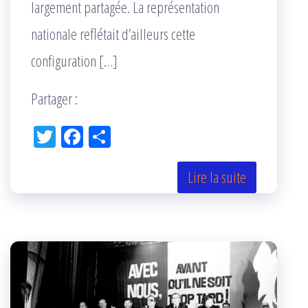
largement partagée. La représentation
nationale reflétait d’ailleurs cette
configuration […]
Partager :
Tw
Fac
Pa
itt
eb
rta
er
oo
ge
Lire la suite
k
r