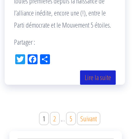
toutes premières depuis la naissance de
l’alliance inédite, encore une (!), entre le
Parti démocrate et le Mouvement 5 étoiles.
Partager :
Tw
Fac
Pa
itt
eb
rta
er
oo
ge
Lire la suite
k
r
Navigation
1
2
…
5
Suivant
des
articles