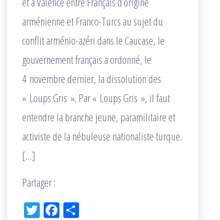
et à Valence entre Français d’origine
arménienne et Franco-Turcs au sujet du
conflit arménio-azéri dans le Caucase, le
gouvernement français a ordonné, le
4 novembre dernier, la dissolution des
« Loups Gris ». Par « Loups Gris », il faut
entendre la branche jeune, paramilitaire et
activiste de la nébuleuse nationaliste turque.
[…]
Partager :
Tw
Fac
Pa