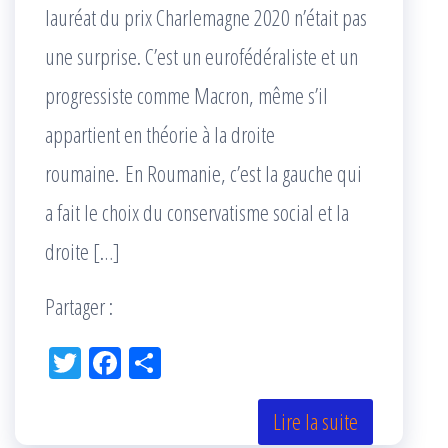
lauréat du prix Charlemagne 2020 n’était pas
une surprise. C’est un eurofédéraliste et un
progressiste comme Macron, même s’il
appartient en théorie à la droite
roumaine. En Roumanie, c’est la gauche qui
a fait le choix du conservatisme social et la
droite […]
Partager :
Tw
Fac
Pa
itt
eb
rta
er
oo
ge
Lire la suite