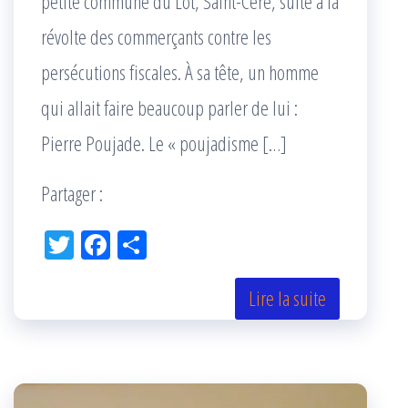
petite commune du Lot, Saint-Céré, suite à la
révolte des commerçants contre les
persécutions fiscales. À sa tête, un homme
qui allait faire beaucoup parler de lui :
Pierre Poujade. Le « poujadisme […]
Partager :
Tw
Fac
Pa
itt
eb
rta
er
oo
ge
Lire la suite
k
r