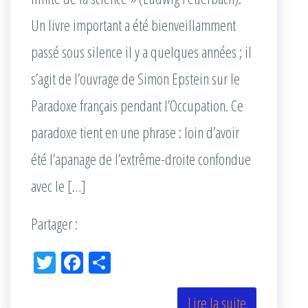
Un livre important a été bienveillamment
passé sous silence il y a quelques années ; il
s’agit de l’ouvrage de Simon Epstein sur le
Paradoxe français pendant l’Occupation. Ce
paradoxe tient en une phrase : loin d’avoir
été l’apanage de l’extrême-droite confondue
avec le […]
Partager :
Tw
Fac
Pa
itt
eb
rta
er
oo
ge
Lire la suite