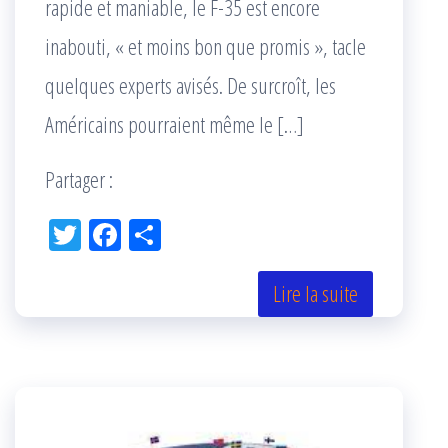
rapide et maniable, le F-35 est encore
inabouti, « et moins bon que promis », tacle
quelques experts avisés. De surcroît, les
Américains pourraient même le […]
Partager :
Tw
Fac
Pa
itt
eb
rta
er
oo
ge
Lire la suite
k
r