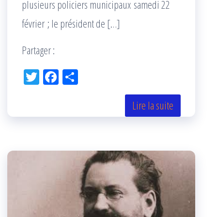
plusieurs policiers municipaux samedi 22
février ; le président de […]
Partager :
Tw
Fac
Pa
itt
eb
rta
er
oo
ge
Lire la suite
k
r