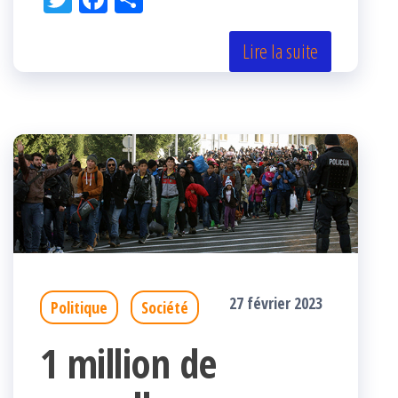
itt
eb
rta
er
oo
ge
Lire la suite
k
r
27 février 2023
Politique
Société
1 million de