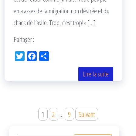
en a assez de la migration non désirée et du
chaos de l’asile. Trop, c’est trop!» […]
Partager :
Tw
Fac
Pa
itt
eb
rta
er
oo
ge
Lire la suite
k
r
Navigation
1
2
…
9
Suivant
des
articles