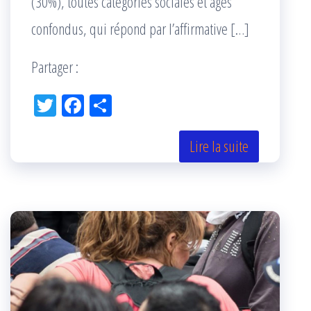
(30%), toutes catégories sociales et âges
confondus, qui répond par l’affirmative […]
Partager :
Tw
Fac
Pa
itt
eb
rta
er
oo
ge
Lire la suite
k
r