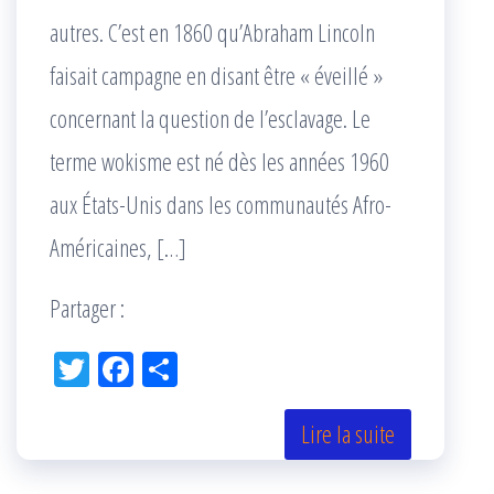
autres. C’est en 1860 qu’Abraham Lincoln
faisait campagne en disant être « éveillé »
concernant la question de l’esclavage. Le
terme wokisme est né dès les années 1960
aux États-Unis dans les communautés Afro-
Américaines, […]
Partager :
Tw
Fac
Pa
itt
eb
rta
er
oo
ge
Lire la suite
k
r