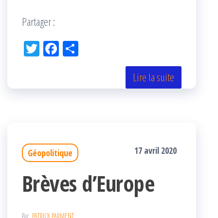
Partager :
Tw
Fac
Pa
itt
eb
rta
er
oo
ge
Lire la suite
k
r
17 avril 2020
Géopolitique
Brèves d’Europe
Par
PATRICK PARMENT