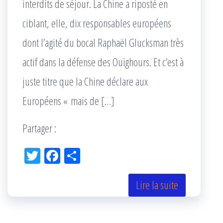
interdits de séjour. La Chine a riposté en
ciblant, elle, dix responsables européens
dont l’agité du bocal Raphaël Glucksman très
actif dans la défense des Ouïghours. Et c’est à
juste titre que la Chine déclare aux
Européens « mais de […]
Partager :
Tw
Fac
Pa
itt
eb
rta
er
oo
ge
Lire la suite
k
r