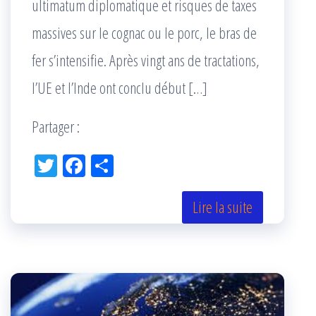
ultimatum diplomatique et risques de taxes
massives sur le cognac ou le porc, le bras de
fer s’intensifie. Après vingt ans de tractations,
l’UE et l’Inde ont conclu début […]
Partager :
Tw
Fac
Pa
itt
eb
rta
er
oo
ge
Lire la suite
k
r