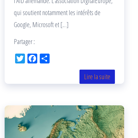
l’AfD allemande. L’association DigitalEurope,
qui soutient notamment les intérêts de
Google, Microsoft et […]
Partager :
Tw
Fac
Pa
itt
eb
rta
er
oo
ge
Lire la suite
k
r