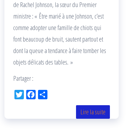
de Rachel Johnson, la sœur du Premier
ministre : « Être marié à une Johnson, c’est
comme adopter une famille de chiots qui
font beaucoup de bruit, sautent partout et
dont la queue a tendance à faire tomber les
objets délicats des tables. »
Partager :
Tw
Fac
Pa
itt
eb
rta
er
oo
ge
Lire la suite
k
r