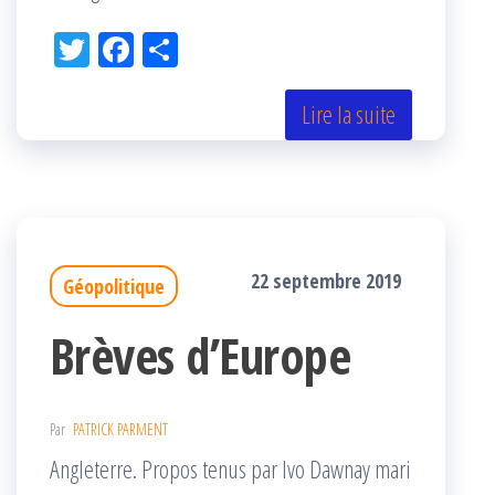
Tw
Fac
Pa
itt
eb
rta
er
oo
ge
Lire la suite
k
r
22 septembre 2019
Géopolitique
Brèves d’Europe
Par
PATRICK PARMENT
Angleterre. Propos tenus par Ivo Dawnay mari