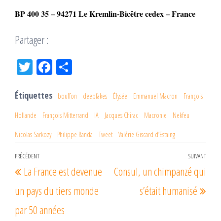
BP 400 35 – 94271 Le Kremlin-Bicêtre cedex – France
Partager :
Tw
Fac
Pa
itt
eb
rta
er
oo
ge
Étiquettes
bouffon
deepfakes
Élysée
Emmanuel Macron
François
k
r
Hollande
François Mitterrand
IA
Jacques Chirac
Macronie
Nekfeu
Nicolas Sarkozy
Philippe Randa
Tweet
Valérie Giscard d’Estaing
Navigation
PRÉCÉDENT
SUIVANT
Article
Arti
La France est devenue
Consul, un chimpanzé qui
de
précédent
suiv
l’article
un pays du tiers monde
s’était humanisé
par 50 années