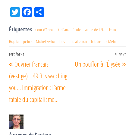
Tw
Fac
Pa
itt
eb
rta
er
oo
ge
Étiquettes
Cour d’Appel d’Orléans
école
faillite de l’état
France
k
r
Hôpital
justice
Michel Festivi
tiers mondialisation
Tribunal de Melun
Navigation
PRÉCÉDENT
SUIVANT
Article
Arti
Ouvrier francais
Un bouffon à l’Élysée
de
précédent
suiv
l’article
(vestige)… 49.3 is watching
you… Immigration : l’arme
fatale du capitalisme…
À propos de l’auteur