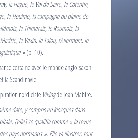
y, la Hague, le Val de Saire, le Cotentin,
cage, le Houlme, la campagne ou plaine de
Hiémois, le Thimerais, le Roumois, la
drie, le Vexin, le Talou, l’Aliermont, le
inguistique
» (p. 10).
nance certaine avec le monde anglo-saxon
et la Scandinavie.
piration nordiciste
Viking
de Jean Mabire.
 même date, y compris en kiosques dans
tale, [elle] se qualifia comme « la revue
es pays normands ». Elle va illustrer, tout