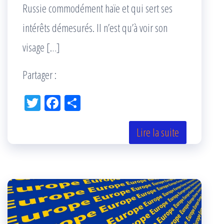
Russie commodément haïe et qui sert ses
intérêts démesurés. Il n’est qu’à voir son
visage […]
Partager :
Tw
Fac
Pa
itt
eb
rta
er
oo
ge
Lire la suite
k
r