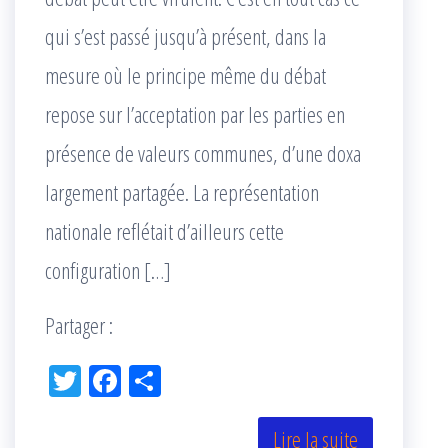
qui s’est passé jusqu’à présent, dans la
mesure où le principe même du débat
repose sur l’acceptation par les parties en
présence de valeurs communes, d’une doxa
largement partagée. La représentation
nationale reflétait d’ailleurs cette
configuration […]
Partager :
Tw
Fac
Pa
itt
eb
rta
er
oo
ge
Lire la suite