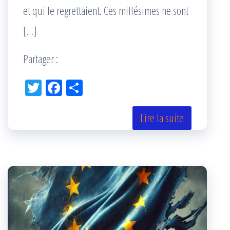
et qui le regrettaient. Ces millésimes ne sont
[…]
Partager :
Tw
Fac
Pa
itt
eb
rta
er
oo
ge
Lire la suite
k
r