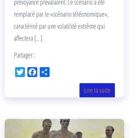
prévoyance prévalaient. Ce scénario a été
remplacé par le «scénario téléonomique»,
caractérisé par une volatilité extrême qui
affectera […]
Partager :
Tw
Fac
Pa
itt
eb
rta
er
oo
ge
Lire la suite
k
r