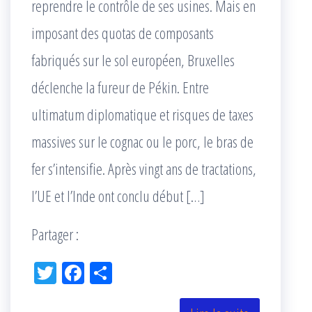
reprendre le contrôle de ses usines. Mais en
imposant des quotas de composants
fabriqués sur le sol européen, Bruxelles
déclenche la fureur de Pékin. Entre
ultimatum diplomatique et risques de taxes
massives sur le cognac ou le porc, le bras de
fer s’intensifie. Après vingt ans de tractations,
l’UE et l’Inde ont conclu début […]
Partager :
Tw
Fac
Pa
itt
eb
rta