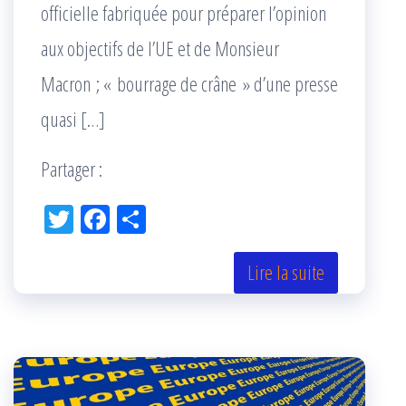
officielle fabriquée pour préparer l’opinion
aux objectifs de l’UE et de Monsieur
Macron ; « bourrage de crâne » d’une presse
quasi […]
Partager :
Tw
Fac
Pa
itt
eb
rta
er
oo
ge
Lire la suite
k
r