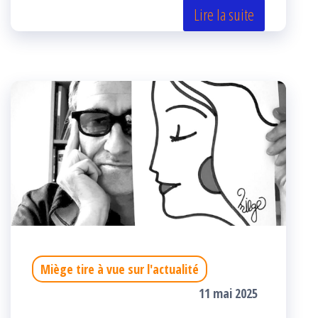
er
oo
ge
Lire la suite
k
r
Miège tire à vue sur l'actualité
11 mai 2025