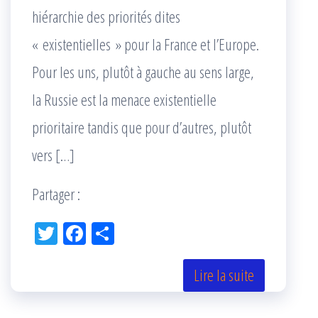
hiérarchie des priorités dites
« existentielles » pour la France et l’Europe.
Pour les uns, plutôt à gauche au sens large,
la Russie est la menace existentielle
prioritaire tandis que pour d’autres, plutôt
vers […]
Partager :
Tw
Fac
Pa
itt
eb
rta
er
oo
ge
Lire la suite
k
r