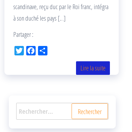
scandinave, reçu duc par le Roi franc, intégra
à son duché les pays […]
Partager :
Tw
Fac
Pa
itt
eb
rta
er
oo
ge
Lire la suite
k
r
Rechercher :