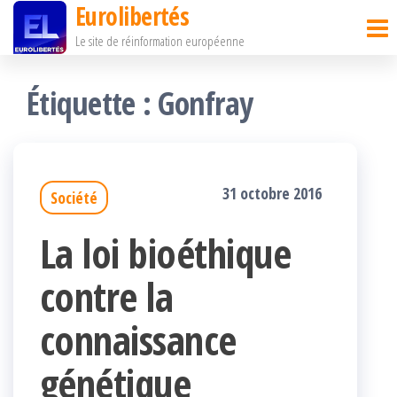
Eurolibertés
Passer
Le site de réinformation européenne
ce
contenu
Étiquette :
Gonfray
31 octobre 2016
Société
La loi bioéthique
contre la
connaissance
génétique