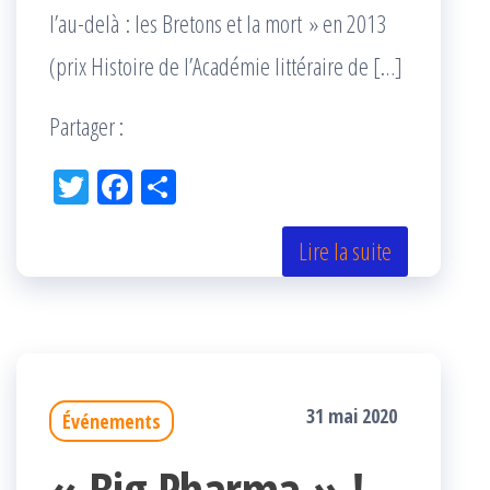
l’au-delà : les Bretons et la mort » en 2013
(prix Histoire de l’Académie littéraire de […]
Partager :
Tw
Fac
Pa
itt
eb
rta
er
oo
ge
Lire la suite
k
r
31 mai 2020
Événements
« Big Pharma » !