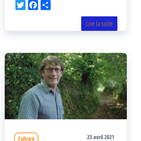
Tw
Fac
Pa
itt
eb
rta
er
oo
ge
Lire la suite
k
r
23 avril 2021
Culture