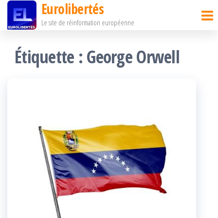
Eurolibertés
Passer
Le site de réinformation européenne
ce
contenu
Étiquette :
George Orwell