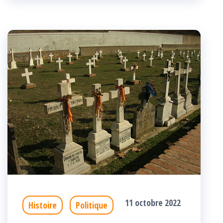
k
r
11 octobre 2022
Histoire
Politique