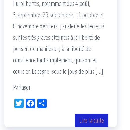
Eurolibertés, notamment des 4 août,
5 septembre, 23 septembre, 11 octobre et
8 novembre derniers, j’ai alerté les lecteurs
sur les très graves atteintes à la liberté de
penser, de manifester, à la liberté de
conscience tout simplement, qui sont en
cours en Espagne, sous le joug de plus […]
Partager :
Tw
Fac
Pa
itt
eb
rta
er
oo
ge
Lire la suite