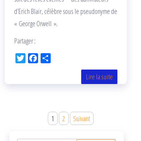
d’Erich Blair, célèbre sous le pseudonyme de
« George Orwell ».
Partager :
Tw
Fac
Pa
itt
eb
rta
er
oo
ge
Lire la suite
k
r
Navigation
1
2
Suivant
des
articles