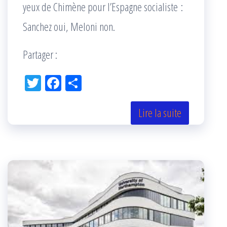
yeux de Chimène pour l’Espagne socialiste :
Sanchez oui, Meloni non.
Partager :
Tw
Fac
Pa
itt
eb
rta
er
oo
ge
Lire la suite
k
r