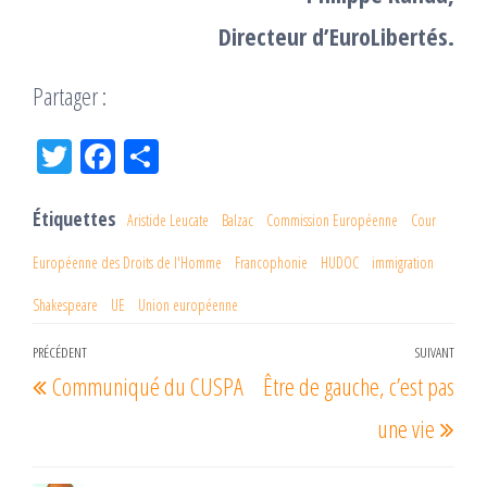
Directeur d’EuroLibertés.
Partager :
Tw
Fac
Pa
itt
eb
rta
er
oo
ge
Étiquettes
Aristide Leucate
Balzac
Commission Européenne
Cour
k
r
Européenne des Droits de l'Homme
Francophonie
HUDOC
immigration
Shakespeare
UE
Union européenne
Navigation
PRÉCÉDENT
SUIVANT
Article
Arti
Communiqué du CUSPA
Être de gauche, c’est pas
de
précédent
suiv
l’article
une vie