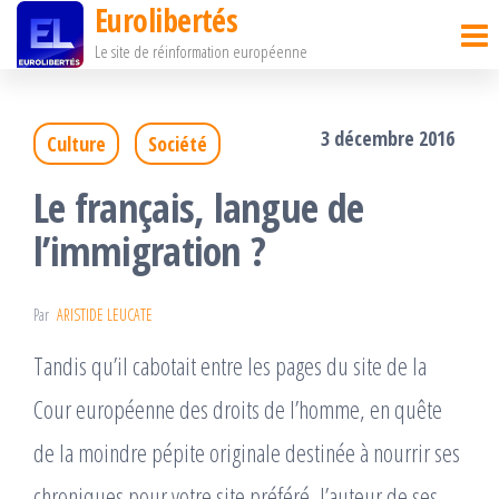
Eurolibertés
Passer
Le site de réinformation européenne
ce
contenu
3 décembre 2016
Culture
Société
Le français, langue de
l’immigration ?
Par
ARISTIDE LEUCATE
Tandis qu’il cabotait entre les pages du site de la
Cour européenne des droits de l’homme, en quête
de la moindre pépite originale destinée à nourrir ses
chroniques pour votre site préféré, l’auteur de ses