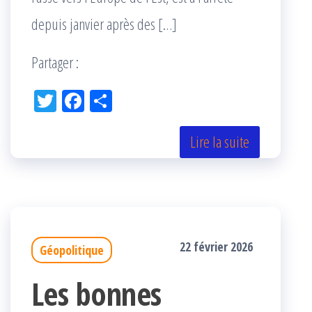
depuis janvier après des […]
Partager :
Tw
Fac
Pa
itt
eb
rta
er
oo
ge
Lire la suite
k
r
22 février 2026
Géopolitique
Les bonnes