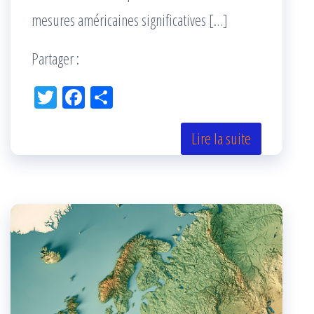
mesures américaines significatives […]
Partager :
Tw
Fac
Pa
itt
eb
rta
er
oo
ge
Lire la suite
k
r