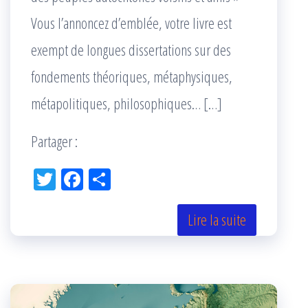
Vous l’annoncez d’emblée, votre livre est
exempt de longues dissertations sur des
fondements théoriques, métaphysiques,
métapolitiques, philosophiques… […]
Partager :
Tw
Fac
Pa
itt
eb
rta
er
oo
ge
Lire la suite
k
r