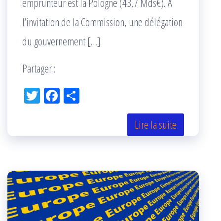
emprunteur est la Pologne (43,7 Mds€). À
l’invitation de la Commission, une délégation
du gouvernement […]
Partager :
Tw
Fac
Pa
itt
eb
rta
er
oo
ge
Lire la suite
k
r