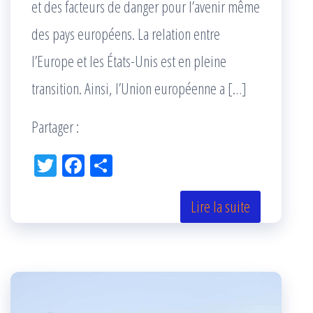
et des facteurs de danger pour l’avenir même
des pays européens. La relation entre
l’Europe et les États-Unis est en pleine
transition. Ainsi, l’Union européenne a […]
Partager :
Tw
Fac
Pa
itt
eb
rta
er
oo
ge
Lire la suite
k
r