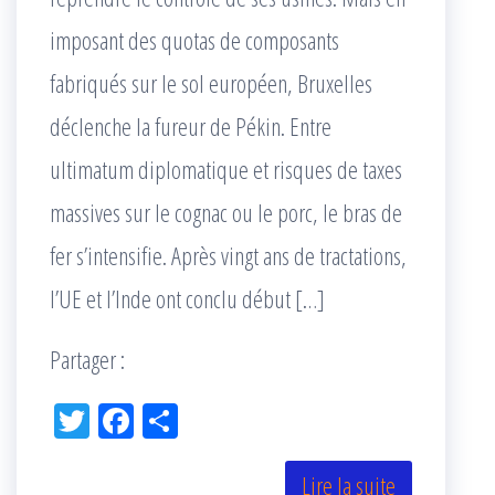
imposant des quotas de composants
fabriqués sur le sol européen, Bruxelles
déclenche la fureur de Pékin. Entre
ultimatum diplomatique et risques de taxes
massives sur le cognac ou le porc, le bras de
fer s’intensifie. Après vingt ans de tractations,
l’UE et l’Inde ont conclu début […]
Partager :
Tw
Fac
Pa
itt
eb
rta
er
oo
ge
Lire la suite