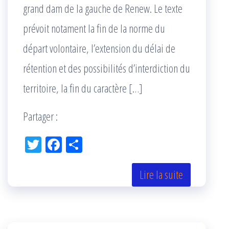
grand dam de la gauche de Renew. Le texte
prévoit notament la fin de la norme du
départ volontaire, l’extension du délai de
rétention et des possibilités d’interdiction du
territoire, la fin du caractère […]
Partager :
Tw
Fac
Pa
itt
eb
rta
er
oo
ge
Lire la suite
k
r