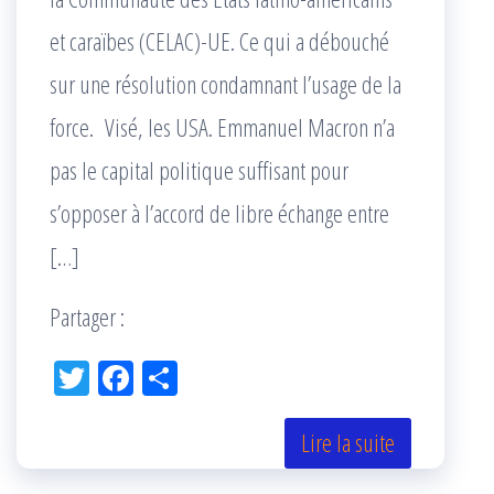
et caraïbes (CELAC)-UE. Ce qui a débouché
sur une résolution condamnant l’usage de la
force. Visé, les USA. Emmanuel Macron n’a
pas le capital politique suffisant pour
s’opposer à l’accord de libre échange entre
[…]
Partager :
Tw
Fac
Pa
itt
eb
rta
er
oo
ge
Lire la suite
k
r