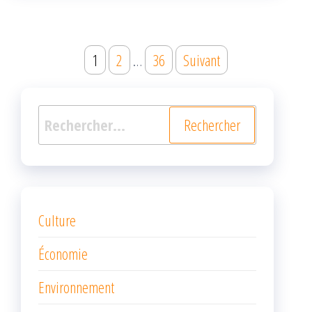
Navigation
1
2
…
36
Suivant
des
articles
Rechercher :
Culture
Économie
Environnement