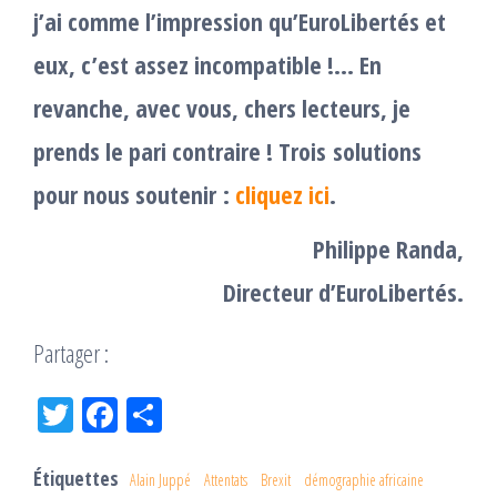
j’ai comme l’impression qu’EuroLibertés et
eux, c’est assez incompatible !… En
revanche, avec vous, chers lecteurs, je
prends le pari contraire !
Trois solutions
pour nous soutenir :
cliquez ici
.
Philippe Randa,
Directeur d’EuroLibertés.
Partager :
Tw
Fac
Pa
itt
eb
rta
er
oo
ge
Étiquettes
Alain Juppé
Attentats
Brexit
démographie africaine