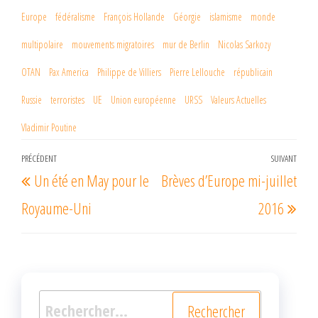
k
r
Europe
fédéralisme
François Hollande
Géorgie
islamisme
monde
multipolaire
mouvements migratoires
mur de Berlin
Nicolas Sarkozy
OTAN
Pax America
Philippe de Villiers
Pierre Lellouche
républicain
Russie
terroristes
UE
Union européenne
URSS
Valeurs Actuelles
Vladimir Poutine
Navigation
PRÉCÉDENT
SUIVANT
Article
Arti
Un été en May pour le
Brèves d’Europe mi-juillet
de
précédent
suiv
l’article
Royaume-Uni
2016
Rechercher :