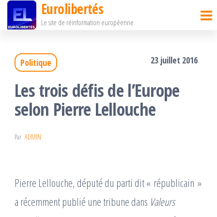
Eurolibertés
Passer
Le site de réinformation européenne
ce
contenu
23 juillet 2016
Politique
Les trois défis de l’Europe
selon Pierre Lellouche
Par
ADMIN
Pierre Lellouche, député du parti dit « républicain »
a récemment publié une tribune dans
Valeurs