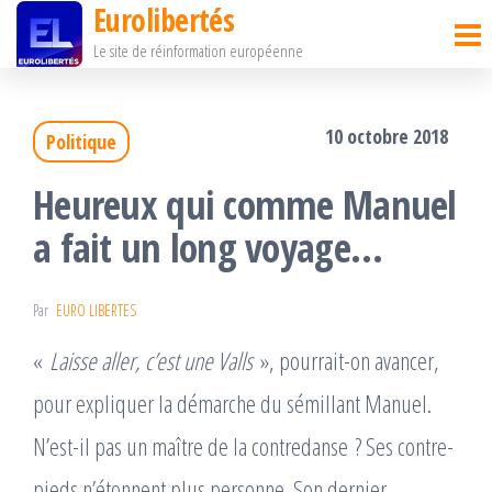
Eurolibertés
Passer
Le site de réinformation européenne
ce
contenu
10 octobre 2018
Politique
Heureux qui comme Manuel
a fait un long voyage…
Par
EURO LIBERTES
«
Laisse aller, c’est une Valls
», pourrait-on avancer,
pour expliquer la démarche du sémillant Manuel.
N’est-il pas un maître de la contredanse ? Ses contre-
pieds n’étonnent plus personne. Son dernier