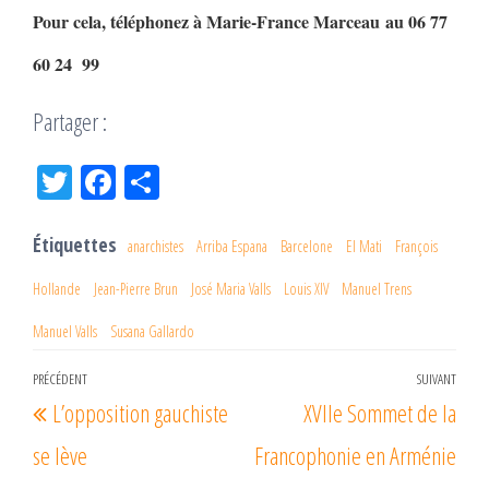
Pour cela, téléphonez à Marie-France Marceau au 06 77
60 24 99
Partager :
Tw
Fac
Pa
itt
eb
rta
er
oo
ge
Étiquettes
anarchistes
Arriba Espana
Barcelone
El Mati
François
k
r
Hollande
Jean-Pierre Brun
José Maria Valls
Louis XIV
Manuel Trens
Manuel Valls
Susana Gallardo
Navigation
PRÉCÉDENT
SUIVANT
Article
Arti
L’opposition gauchiste
XVIIe Sommet de la
de
précédent
suiv
l’article
se lève
Francophonie en Arménie