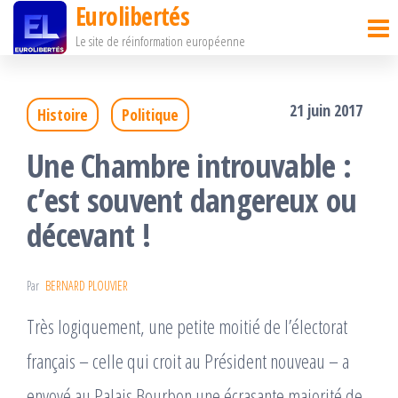
Eurolibertés
Passer
Le site de réinformation européenne
ce
contenu
21 juin 2017
Histoire
Politique
Une Chambre introuvable :
c’est souvent dangereux ou
décevant !
Par
BERNARD PLOUVIER
Très logiquement, une petite moitié de l’électorat
français – celle qui croit au Président nouveau – a
envoyé au Palais Bourbon une écrasante majorité de