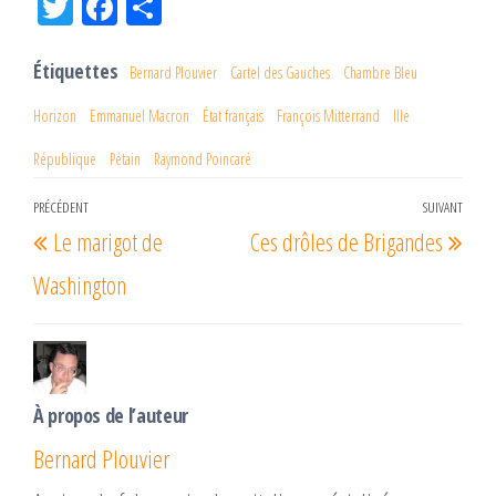
Tw
Fac
Pa
itt
eb
rta
er
oo
ge
Étiquettes
Bernard Plouvier
Cartel des Gauches
Chambre Bleu
k
r
Horizon
Emmanuel Macron
État français
François Mitterrand
IIIe
République
Pétain
Raymond Poincaré
Navigation
PRÉCÉDENT
SUIVANT
Article
Arti
Le marigot de
Ces drôles de Brigandes
de
précédent
suiv
l’article
Washington
À propos de l’auteur
Bernard Plouvier