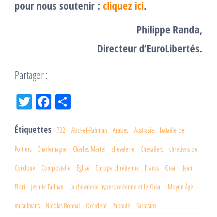
pour nous soutenir :
cliquez ici
.
Philippe Randa,
Directeur d’EuroLibertés.
Partager :
Tw
Fac
Pa
itt
eb
rta
er
oo
ge
Étiquettes
732
Abd-el-Rahman
Arabes
Austrasie
bataille de
k
r
Poitiers
Charlemagne
Charles Martel
chevalerie
Chevaliers
chrétiens de
Cordoue
Compostelle
Église
Europe chrétienne
Francs
Graal
Jean
Flori
jésuite Tailhan
La chevalerie hyperboréenne et le Graal
Moyen Âge
musulmans
Nicolas Bonnal
Occident
Papauté
Sarrasins