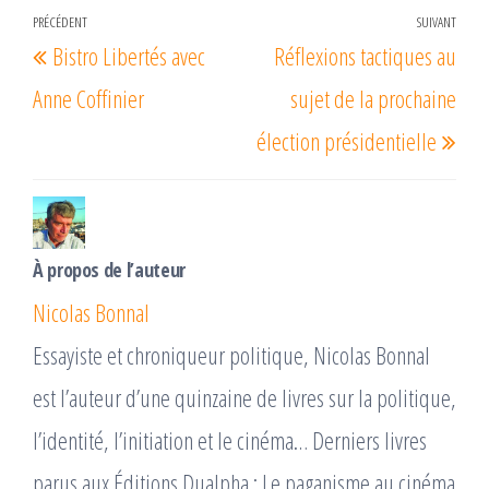
Navigation
PRÉCÉDENT
SUIVANT
Article
Arti
Bistro Libertés avec
Réflexions tactiques au
de
précédent
suiv
l’article
Anne Coffinier
sujet de la prochaine
élection présidentielle
À propos de l’auteur
Nicolas Bonnal
Essayiste et chroniqueur politique, Nicolas Bonnal
est l’auteur d’une quinzaine de livres sur la politique,
l’identité, l’initiation et le cinéma… Derniers livres
parus aux Éditions Dualpha : Le paganisme au cinéma