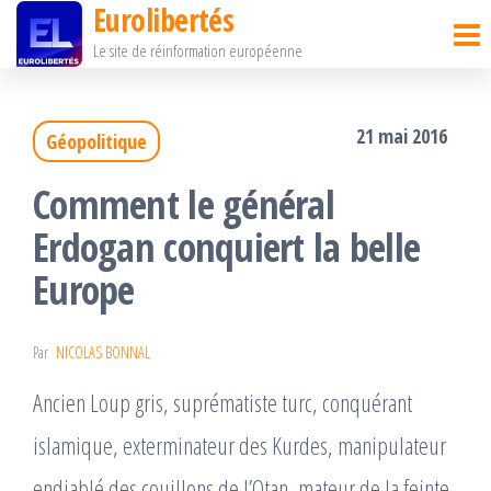
Eurolibertés
Passer
Le site de réinformation européenne
ce
contenu
21 mai 2016
Géopolitique
Comment le général
Erdogan conquiert la belle
Europe
Par
NICOLAS BONNAL
Ancien Loup gris, suprématiste turc, conquérant
islamique, exterminateur des Kurdes, manipulateur
endiablé des couillons de l’Otan, mateur de la feinte