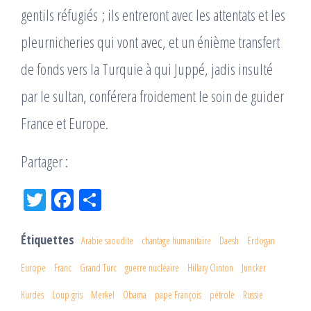
gentils réfugiés ; ils entreront avec les attentats et les
pleurnicheries qui vont avec, et un énième transfert
de fonds vers la Turquie à qui Juppé, jadis insulté
par le sultan, conférera froidement le soin de guider
France et Europe.
Partager :
Tw
Fac
Pa
itt
eb
rta
er
oo
ge
Étiquettes
Arabie saoudite
chantage humanitaire
Daesh
Erdogan
k
r
Europe
Franc
Grand Turc
guerre nucléaire
Hillary Clinton
Juncker
Kurdes
Loup gris
Merkel
Obama
pape François
pétrole
Russie