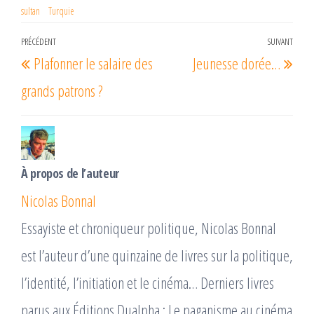
sultan
Turquie
Navigation
PRÉCÉDENT
SUIVANT
Article
Arti
Plafonner le salaire des
Jeunesse dorée…
de
précédent
suiv
l’article
grands patrons ?
À propos de l’auteur
Nicolas Bonnal
Essayiste et chroniqueur politique, Nicolas Bonnal
est l’auteur d’une quinzaine de livres sur la politique,
l’identité, l’initiation et le cinéma… Derniers livres
parus aux Éditions Dualpha : Le paganisme au cinéma