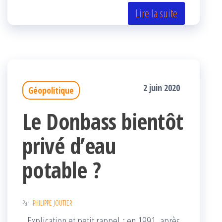
er
oo
ge
Lire la suite
k
r
2 juin 2020
Géopolitique
Le Donbass bientôt
privé d’eau
potable ?
Par
PHILIPPE JOUTIER
Explication et petit rappel : en 1991, après