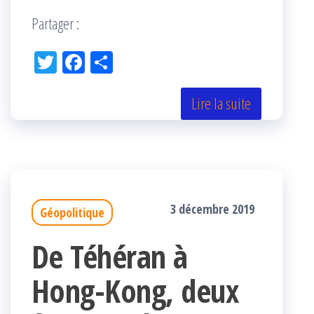
Partager :
Tw
Fac
Pa
itt
eb
rta
er
oo
ge
Lire la suite
k
r
3 décembre 2019
Géopolitique
De Téhéran à
Hong-Kong, deux