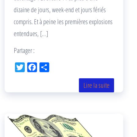
dizaine de jours, week-end et jours fériés
compris. Et à peine les premières explosions
entendues, […]
Partager :
Tw
Fac
Pa
itt
eb
rta
er
oo
ge
Lire la suite
k
r