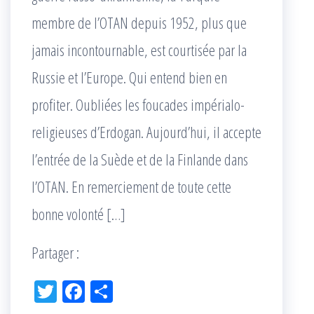
membre de l’OTAN depuis 1952, plus que
jamais incontournable, est courtisée par la
Russie et l’Europe. Qui entend bien en
profiter. Oubliées les foucades impérialo-
religieuses d’Erdogan. Aujourd’hui, il accepte
l’entrée de la Suède et de la Finlande dans
l’OTAN. En remerciement de toute cette
bonne volonté […]
Partager :
Tw
Fac
Pa
itt
eb
rta