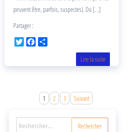
peuvent être, parfois, suspectes). Du […]
Partager :
Tw
Fac
Pa
itt
eb
rta
er
oo
ge
Lire la suite
k
r
Navigation
1
2
3
Suivant
des
articles
Rechercher :