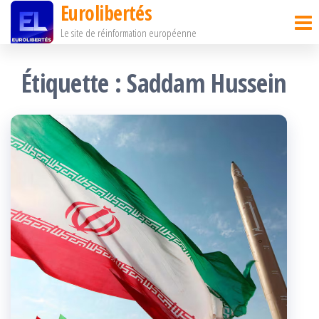
Eurolibertés
Passer
Le site de réinformation européenne
ce
contenu
Étiquette :
Saddam Hussein