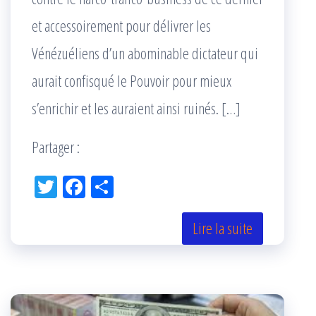
et accessoirement pour délivrer les
Vénézuéliens d’un abominable dictateur qui
aurait confisqué le Pouvoir pour mieux
s’enrichir et les auraient ainsi ruinés. […]
Partager :
Tw
Fac
Pa
itt
eb
rta
er
oo
ge
Lire la suite
k
r