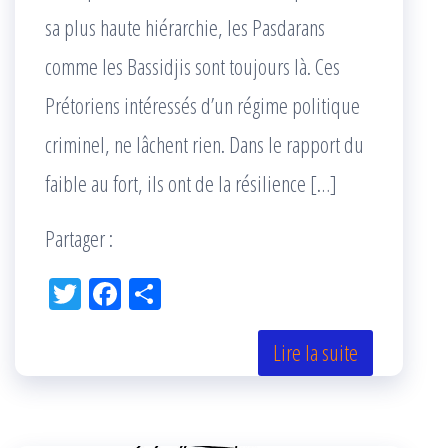
sa plus haute hiérarchie, les Pasdarans
comme les Bassidjis sont toujours là. Ces
Prétoriens intéressés d’un régime politique
criminel, ne lâchent rien. Dans le rapport du
faible au fort, ils ont de la résilience […]
Partager :
Tw
Fac
Pa
itt
eb
rta
er
oo
ge
Lire la suite
k
r