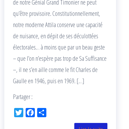
de notre Génial Grand Timonier ne peut
qu’être provisoire. Constitutionnellement,
notre moderne Attila conserve une capacité
de nuisance, en dépit de ses déculottées
électorales… à moins que par un beau geste
– que l’on n’espère pas trop de Sa Suffisance
–, il ne s’en aille comme le fit Charles de
Gaulle en 1946, puis en 1969. […]
Partager :
Tw
Fac
Pa
itt
eb
rta