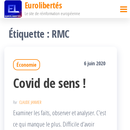
Eurolibertés
Passer
Le site de réinformation européenne
ce
contenu
Étiquette :
RMC
6 juin 2020
Économie
Covid de sens !
Par
CLAUDE JANVIER
Examiner les faits, observer et analyser. C’est
ce qui manque le plus. Difficile d’avoir