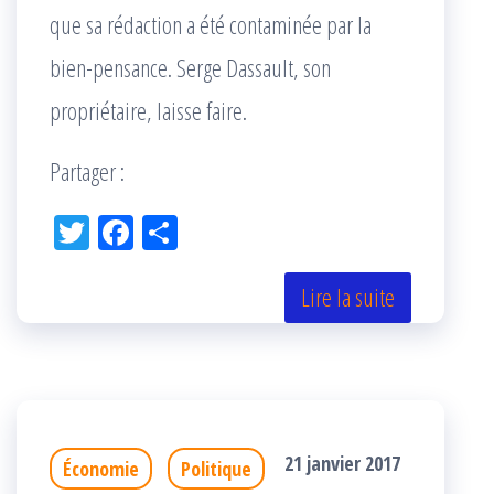
que sa rédaction a été contaminée par la
bien-pensance. Serge Dassault, son
propriétaire, laisse faire.
Partager :
Tw
Fac
Pa
itt
eb
rta
er
oo
ge
Lire la suite
k
r
21 janvier 2017
Économie
Politique