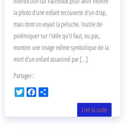
interdiction sur Facebook pour avoir montré
la photo d’une enfant recouverte d’un drap,
mais dont on voyait la peluche. Inutile de
polémiquer sur l’idée qu’il faut, ou pas,
montrer une image même symbolique de la
mort d’un enfant assassiné par […]
Partager :
Tw
Fac
Pa
itt
eb
rta
er
oo
ge
Lire la suite
k
r