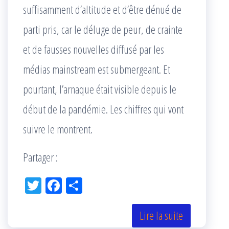
suffisamment d’altitude et d’être dénué de
parti pris, car le déluge de peur, de crainte
et de fausses nouvelles diffusé par les
médias mainstream est submergeant. Et
pourtant, l’arnaque était visible depuis le
début de la pandémie. Les chiffres qui vont
suivre le montrent.
Partager :
Tw
Fac
Pa
itt
eb
rta
er
oo
ge
Lire la suite