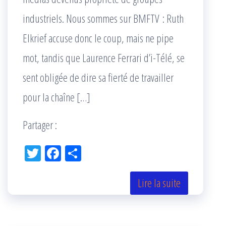
industriels. Nous sommes sur BMFTV : Ruth
Elkrief accuse donc le coup, mais ne pipe
mot, tandis que Laurence Ferrari d’i-Télé, se
sent obligée de dire sa fierté de travailler
pour la chaîne […]
Partager :
Tw
Fac
Pa
itt
eb
rta
er
oo
ge
Lire la suite
k
r