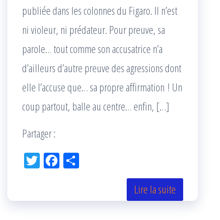
publiée dans les colonnes du Figaro. Il n’est
ni violeur, ni prédateur. Pour preuve, sa
parole… tout comme son accusatrice n’a
d’ailleurs d’autre preuve des agressions dont
elle l’accuse que… sa propre affirmation ! Un
coup partout, balle au centre… enfin, […]
Partager :
Tw
Fac
Pa
itt
eb
rta
er
oo
ge
Lire la suite
k
r