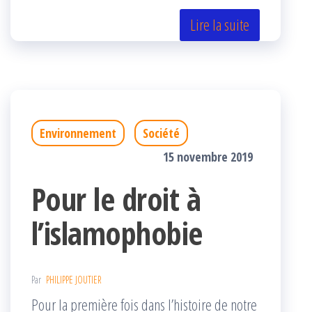
itt
eb
rta
er
oo
ge
Lire la suite
k
r
Environnement
Société
15 novembre 2019
Pour le droit à
l’islamophobie
Par
PHILIPPE JOUTIER
Pour la première fois dans l’histoire de notre