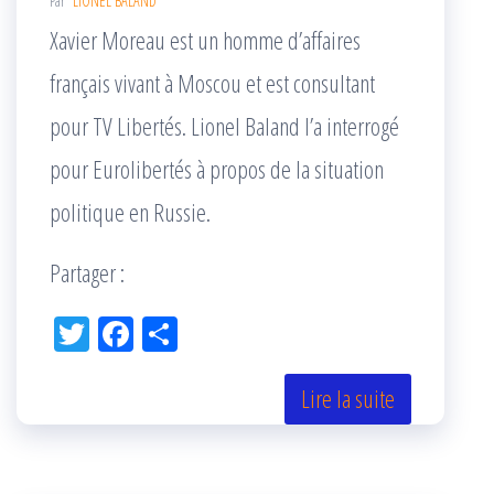
Par
LIONEL BALAND
Xavier Moreau est un homme d’affaires
français vivant à Moscou et est consultant
pour TV Libertés. Lionel Baland l’a interrogé
pour Eurolibertés à propos de la situation
politique en Russie.
Partager :
Tw
Fac
Pa
itt
eb
rta
er
oo
ge
Lire la suite
k
r