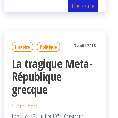
er
oo
ge
Lire la suite
k
r
3 août 2018
Histoire
Politique
La tragique Meta-
République
grecque
Par
EURO LIBERTES
Lorsque le 24 juillet 1974, Constantin