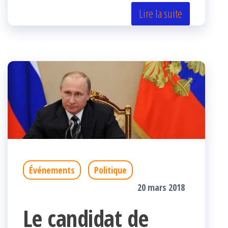
er
oo
ge
Lire la suite
k
r
Événements
Politique
20 mars 2018
Le candidat de