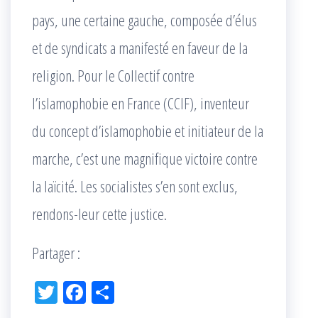
pays, une certaine gauche, composée d’élus
et de syndicats a manifesté en faveur de la
religion. Pour le Collectif contre
l’islamophobie en France (CCIF), inventeur
du concept d’islamophobie et initiateur de la
marche, c’est une magnifique victoire contre
la laïcité. Les socialistes s’en sont exclus,
rendons-leur cette justice.
Partager :
Tw
Fac
Pa
itt
eb
rta