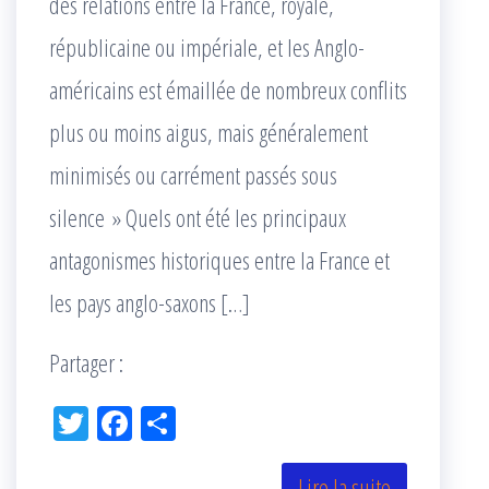
des relations entre la France, royale,
républicaine ou impériale, et les Anglo-
américains est émaillée de nombreux conflits
plus ou moins aigus, mais généralement
minimisés ou carrément passés sous
silence » Quels ont été les principaux
antagonismes historiques entre la France et
les pays anglo-saxons […]
Partager :
Tw
Fac
Pa
itt
eb
rta
Lire la suite