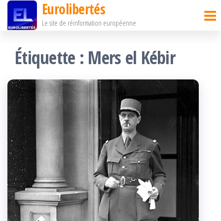
Eurolibertés
Passer
Le site de réinformation européenne
ce
contenu
Étiquette :
Mers el Kébir