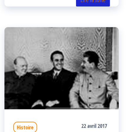
er
oo
ge
k
r
22 avril 2017
Histoire