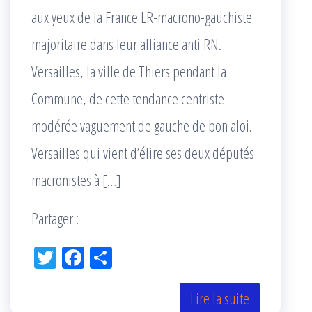
aux yeux de la France LR-macrono-gauchiste
majoritaire dans leur alliance anti RN.
Versailles, la ville de Thiers pendant la
Commune, de cette tendance centriste
modérée vaguement de gauche de bon aloi.
Versailles qui vient d’élire ses deux députés
macronistes à […]
Partager :
Tw
Fac
Pa
itt
eb
rta
er
oo
ge
Lire la suite