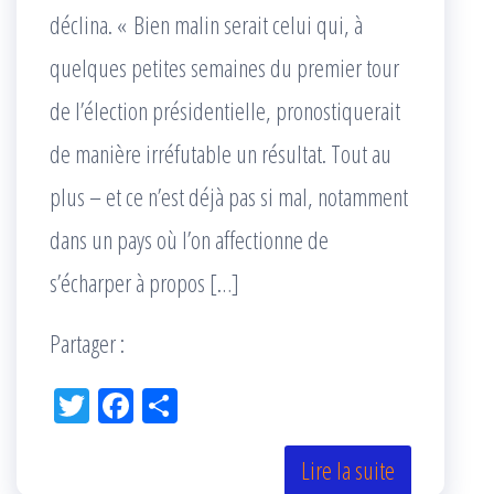
déclina. « Bien malin serait celui qui, à
quelques petites semaines du premier tour
de l’élection présidentielle, pronostiquerait
de manière irréfutable un résultat. Tout au
plus – et ce n’est déjà pas si mal, notamment
dans un pays où l’on affectionne de
s’écharper à propos […]
Partager :
Tw
Fac
Pa
itt
eb
rta
er
oo
ge
Lire la suite