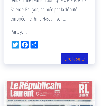
Science-Po Lyon, animée par la député
européenne Rima Hassan, se […]
Partager :
Tw
Fac
Pa
itt
eb
rta
er
oo
ge
Lire la suite
k
r