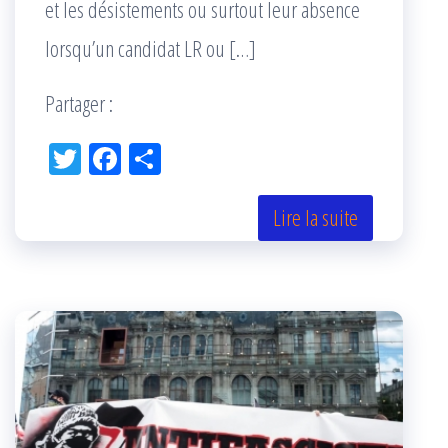
et les désistements ou surtout leur absence
lorsqu’un candidat LR ou […]
Partager :
Tw
Fac
Pa
itt
eb
rta
er
oo
ge
Lire la suite
k
r