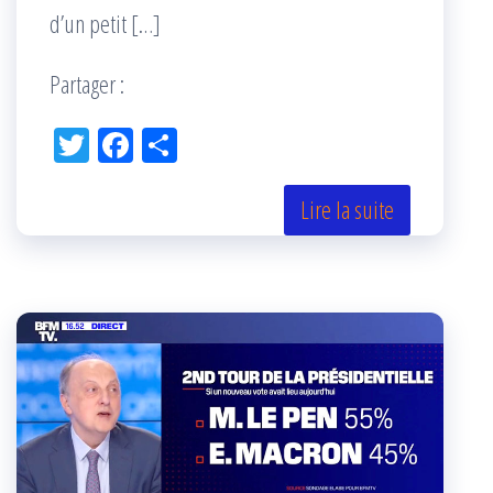
d’un petit […]
Partager :
Tw
Fac
Pa
itt
eb
rta
er
oo
ge
Lire la suite
k
r