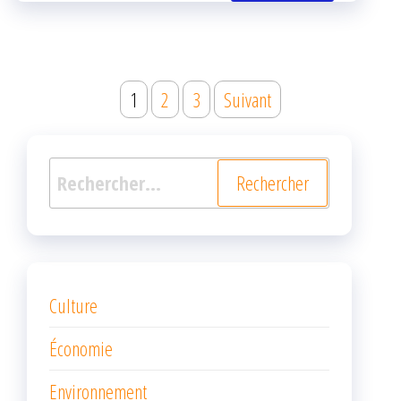
k
r
Navigation
1
2
3
Suivant
des
articles
Rechercher :
Culture
Économie
Environnement