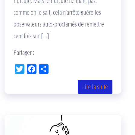
ridicule. Mais le ridicule ne tuant pas,
comme on le sait, cela n’arrête guère les
observateurs auto-proclamés de remettre
cent fois sur […]
Partager :
Tw
Fac
Pa
itt
eb
rta
er
oo
ge
Lire la suite
k
r