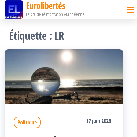
Eurolibertés
Passer
Le site de réinformation européenne
ce
contenu
Étiquette :
LR
17 juin 2026
Politique