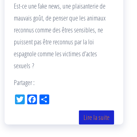
Est-ce une fake news, une plaisanterie de
mauvais goût, de penser que les animaux
reconnus comme des êtres sensibles, ne
puissent pas être reconnus par la loi
espagnole comme les victimes d’actes
sexuels ?
Partager :
Tw
Fac
Pa
itt
eb
rta
er
oo
ge
Lire la suite
k
r