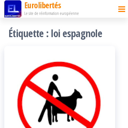
Eurolibertés
Passer
Le site de réinformation européenne
ce
contenu
Étiquette :
loi espagnole