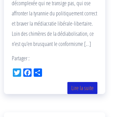
décomplexée qui ne transige pas, qui ose
affronter la tyrannie du politiquement correct
et braver la médiacratie libérale-libertaire.
Loin des chimères de la dédiabolisation, ce
n’est qu’en brusquant le conformisme […]
Partager :
Tw
Fac
Pa
itt
eb
rta
er
oo
ge
Lire la suite
k
r