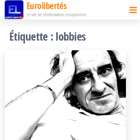
Eurolibertés
Passer
Le site de réinformation européenne
ce
contenu
Étiquette :
lobbies