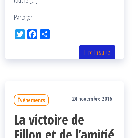
Partager :
Tw
Fac
Pa
itt
eb
rta
er
oo
ge
Lire la suite
k
r
24 novembre 2016
Événements
La victoire de
Fillon et de l’amitié