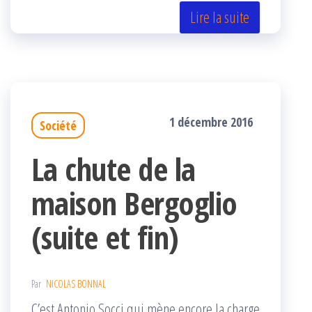
er
oo
ge
Lire la suite
k
r
1 décembre 2016
Société
La chute de la
maison Bergoglio
(suite et fin)
Par
NICOLAS BONNAL
C’est Antonio Socci qui mène encore la charge