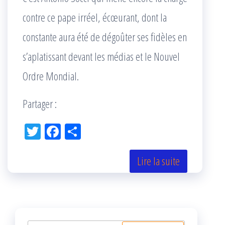
contre ce pape irréel, écœurant, dont la
constante aura été de dégoûter ses fidèles en
s’aplatissant devant les médias et le Nouvel
Ordre Mondial.
Partager :
Tw
Fac
Pa
itt
eb
rta
er
oo
ge
Lire la suite
k
r