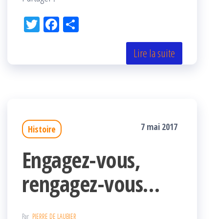
Tw
Fac
Pa
itt
eb
rta
er
oo
ge
Lire la suite
k
r
7 mai 2017
Histoire
Engagez-vous,
rengagez-vous…
Par
PIERRE DE LAUBIER