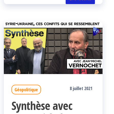
k
r
8 juillet 2021
Géopolitique
Synthèse avec