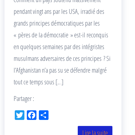
pendant vingt ans par les USA, irradié des
grands principes démocratiques par les
« pères de la démocratie » est-il reconquis
en quelques semaines par des intégristes
musulmans adversaires de ces principes ? Si
l’Afghanistan n’a pas su se défendre malgré
tout ce temps sous […]
Partager :
Tw
Fac
Pa
itt
eb
rta
er
oo
ge
Lire la suite