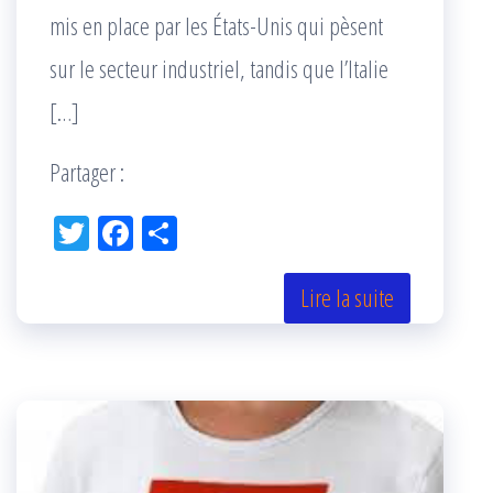
mis en place par les États-Unis qui pèsent
sur le secteur industriel, tandis que l’Italie
[…]
Partager :
Tw
Fac
Pa
itt
eb
rta
er
oo
ge
Lire la suite
k
r