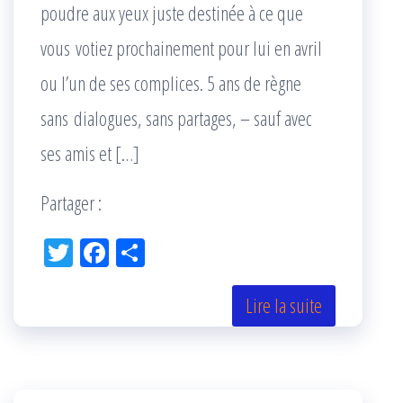
poudre aux yeux juste destinée à ce que
vous votiez prochainement pour lui en avril
ou l’un de ses complices. 5 ans de règne
sans dialogues, sans partages, – sauf avec
ses amis et […]
Partager :
Tw
Fac
Pa
itt
eb
rta
er
oo
ge
Lire la suite
k
r