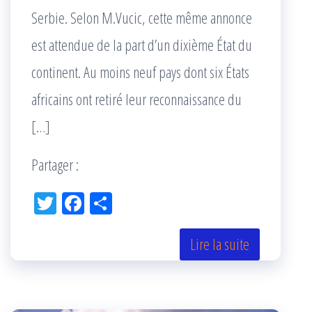
Serbie. Selon M.Vucic, cette même annonce
est attendue de la part d’un dixième État du
continent. Au moins neuf pays dont six États
africains ont retiré leur reconnaissance du
[…]
Partager :
Tw
Fac
Pa
itt
eb
rta
er
oo
ge
Lire la suite
k
r