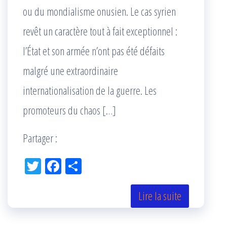
ou du mondialisme onusien. Le cas syrien
revêt un caractère tout à fait exceptionnel :
l’État et son armée n’ont pas été défaits
malgré une extraordinaire
internationalisation de la guerre. Les
promoteurs du chaos […]
Partager :
Tw
Fac
Pa
itt
eb
rta
er
oo
ge
Lire la suite
k
r