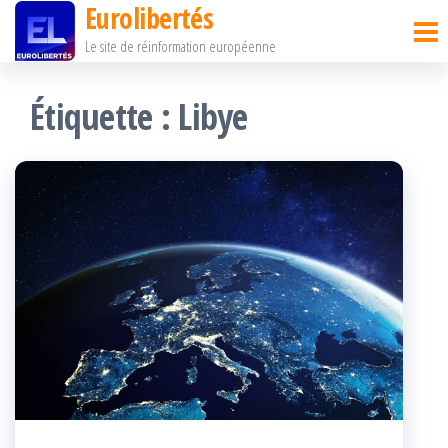
Eurolibertés
Passer
Le site de réinformation européenne
ce
contenu
Étiquette :
Libye