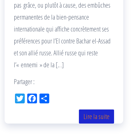
pas grâce, ou plutôt à cause, des embûches
permanentes de la bien-pensance
internationale qui affiche concrètement ses
préférences pour l’EI contre Bachar el-Assad
et son allié russe. Allié russe qui reste
l’« ennemi » de la […]
Partager :
Tw
Fac
Pa
itt
eb
rta
er
oo
ge
Lire la suite
k
r