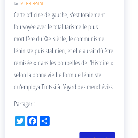
Par
MICHEL FESTIVI
Cette officine de gauche, s’est totalement
fourvoyée avec le totalitarisme le plus
mortifère du XXe siècle, le communisme
léniniste puis stalinien, et elle aurait dû être
remisée « dans les poubelles de l’Histoire »,
selon la bonne vieille formule léniniste
qu’employa Trotski à l’égard des menchéviks.
Partager :
Tw
Fac
Pa
itt
eb
rta