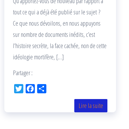
Qu’apportez-vous de nouveau par rapport à
tout ce qui a déjà été publié sur le sujet ?
Ce que nous dévoilons, en nous appuyons
sur nombre de documents inédits, c’est
l’histoire secrète, la face cachée, non de cette
idéologie mortifère, […]
Partager :
Tw
Fac
Pa
itt
eb
rta
er
oo
ge
Lire la suite
k
r