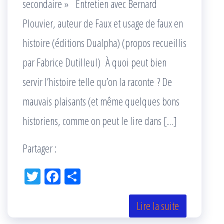
secondaire » Entretien avec Bernard
Plouvier, auteur de Faux et usage de faux en
histoire (éditions Dualpha) (propos recueillis
par Fabrice Dutilleul) À quoi peut bien
servir l’histoire telle qu’on la raconte ? De
mauvais plaisants (et même quelques bons
historiens, comme on peut le lire dans […]
Partager :
Tw
Fac
Pa
itt
eb
rta
er
oo
ge
Lire la suite