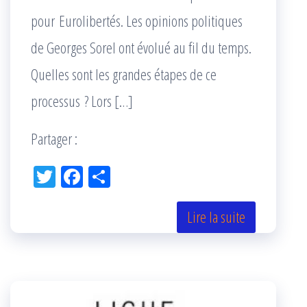
pour Eurolibertés. Les opinions politiques
de Georges Sorel ont évolué au fil du temps.
Quelles sont les grandes étapes de ce
processus ? Lors […]
Partager :
Tw
Fac
Pa
itt
eb
rta
er
oo
ge
Lire la suite
k
r