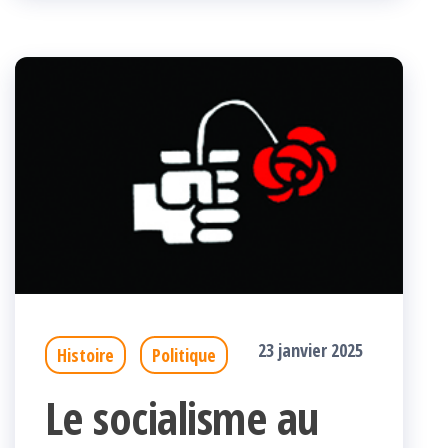
k
r
23 janvier 2025
Histoire
Politique
Le socialisme au