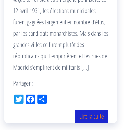
12 avril 1931, les élections municipales
furent gagnées largement en nombre d’élus,
par les candidats monarchistes. Mais dans les
grandes villes ce furent plutôt des
républicains qui l’emportèrent et les rues de
Madrid s’emplirent de militants […]
Partager :
Tw
Fac
Pa
itt
eb
rta
er
oo
ge
Lire la suite
k
r