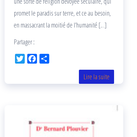
une sorte de religion dévoyée séculaire, qui
promet le paradis sur terre, et ce au besoin,
en massacrant la moitié de l’humanité […]
Partager :
Tw
Fac
Pa
itt
eb
rta
er
oo
ge
Lire la suite
k
r