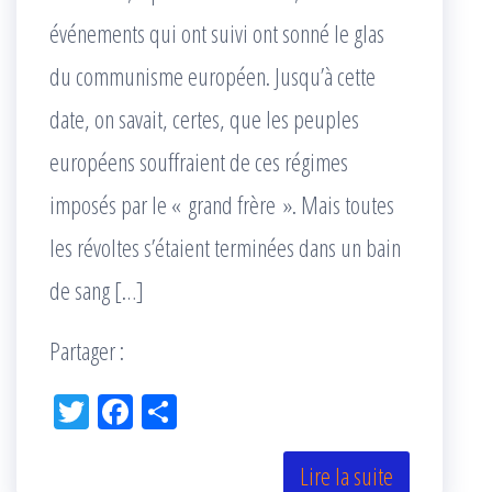
événements qui ont suivi ont sonné le glas
du communisme européen. Jusqu’à cette
date, on savait, certes, que les peuples
européens souffraient de ces régimes
imposés par le « grand frère ». Mais toutes
les révoltes s’étaient terminées dans un bain
de sang […]
Partager :
Tw
Fac
Pa
itt
eb
rta
er
oo
ge
Lire la suite