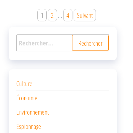
Navigation
1
2
…
4
Suivant
des
articles
Rechercher :
Culture
Économie
Environnement
Espionnage