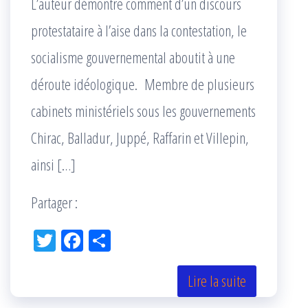
L’auteur démontre comment d’un discours
protestataire à l’aise dans la contestation, le
socialisme gouvernemental aboutit à une
déroute idéologique. Membre de plusieurs
cabinets ministériels sous les gouvernements
Chirac, Balladur, Juppé, Raffarin et Villepin,
ainsi […]
Partager :
Tw
Fac
Pa
itt
eb
rta
er
oo
ge
Lire la suite
k
r