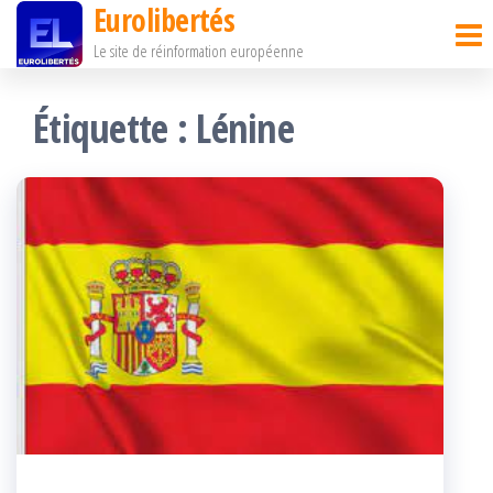
Eurolibertés
Passer
Le site de réinformation européenne
ce
contenu
Étiquette :
Lénine