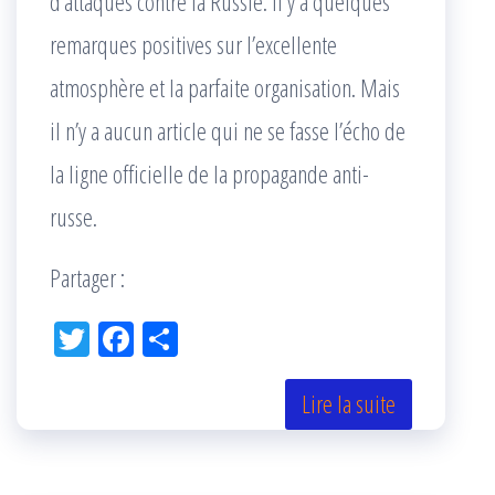
d’attaques contre la Russie. Il y a quelques
remarques positives sur l’excellente
atmosphère et la parfaite organisation. Mais
il n’y a aucun article qui ne se fasse l’écho de
la ligne officielle de la propagande anti-
russe.
Partager :
Tw
Fac
Pa
itt
eb
rta
er
oo
ge
Lire la suite
k
r