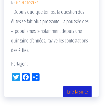
Par
RICHARD DESSENS
Depuis quelque temps, la question des
élites se fait plus pressante. La poussée des
« populismes » notamment depuis une
quinzaine d’années, ravive les contestations
des élites.
Partager :
Tw
Fac
Pa
itt
eb
rta
er
oo
ge
Lire la suite
k
r