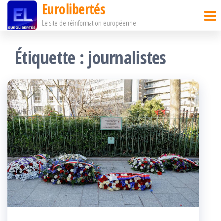
Eurolibertés
Passer
Le site de réinformation européenne
ce
contenu
Étiquette :
journalistes