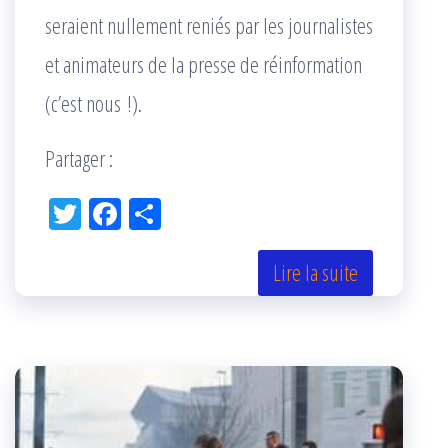
seraient nullement reniés par les journalistes
et animateurs de la presse de réinformation
(c’est nous !).
Partager :
Tw
Fac
Pa
itt
eb
rta
er
oo
ge
Lire la suite
k
r