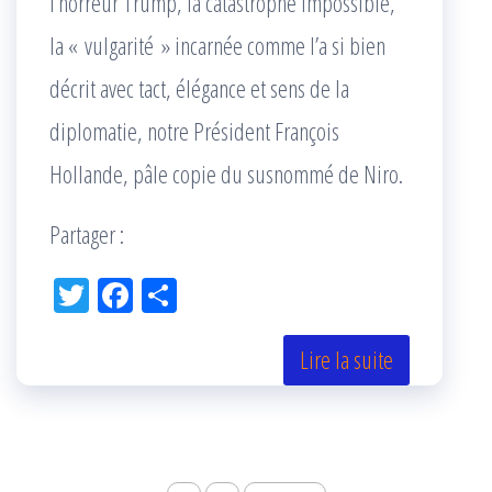
l’horreur Trump, la catastrophe impossible,
la « vulgarité » incarnée comme l’a si bien
décrit avec tact, élégance et sens de la
diplomatie, notre Président François
Hollande, pâle copie du susnommé de Niro.
Partager :
Tw
Fac
Pa
itt
eb
rta
er
oo
ge
Lire la suite
k
r