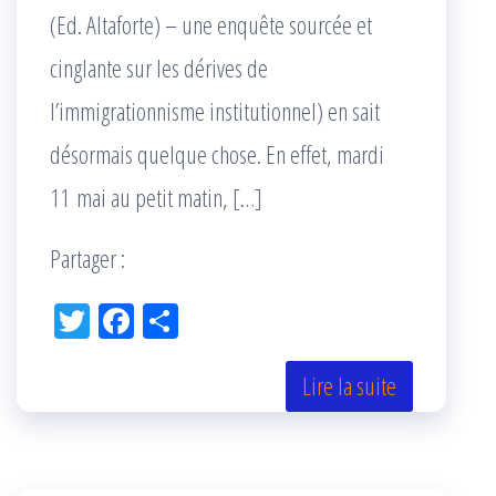
(Ed. Altaforte) – une enquête sourcée et
cinglante sur les dérives de
l’immigrationnisme institutionnel) en sait
désormais quelque chose. En effet, mardi
11 mai au petit matin, […]
Partager :
Tw
Fac
Pa
itt
eb
rta
er
oo
ge
Lire la suite
k
r