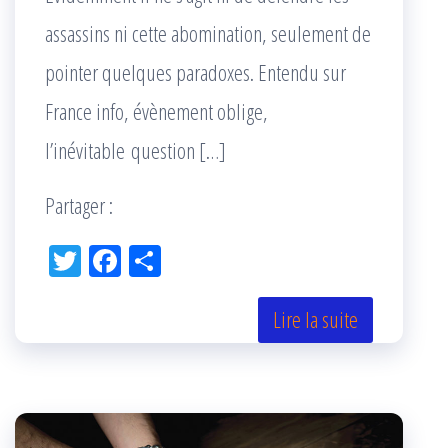
assassins ni cette abomination, seulement de
pointer quelques paradoxes. Entendu sur
France info, évènement oblige,
l’inévitable question […]
Partager :
Tw
Fac
Pa
itt
eb
rta
er
oo
ge
Lire la suite
k
r