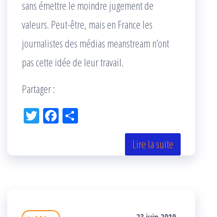
sans émettre le moindre jugement de
valeurs. Peut-être, mais en France les
journalistes des médias meanstream n’ont
pas cette idée de leur travail.
Partager :
Tw
Fac
Pa
itt
eb
rta
er
oo
ge
Lire la suite
k
r