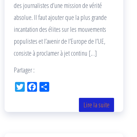
des journalistes d’une mission de vérité
absolue. Il faut ajouter que la plus grande
incantation des élites sur les mouvements
populistes et l’avenir de l’Europe de l’UE,
consiste à proclamer à jet continu […]
Partager :
Tw
Fac
Pa
itt
eb
rta
er
oo
ge
Lire la suite
k
r