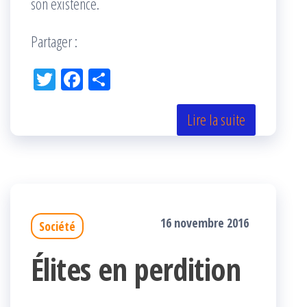
son existence.
Partager :
Tw
Fac
Pa
itt
eb
rta
er
oo
ge
Lire la suite
k
r
16 novembre 2016
Société
Élites en perdition