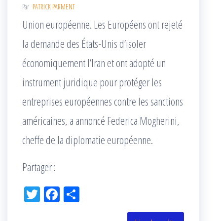
Par
PATRICK PARMENT
Union européenne. Les Européens ont rejeté
la demande des États-Unis d’isoler
économiquement l’Iran et ont adopté un
instrument juridique pour protéger les
entreprises européennes contre les sanctions
américaines, a annoncé Federica Mogherini,
cheffe de la diplomatie européenne.
Partager :
Tw
Fac
Pa
itt
eb
rta