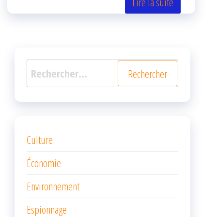
er
oo
ge
Lire la suite
k
r
Rechercher :
Culture
Économie
Environnement
Espionnage