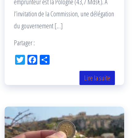
emprunteur est la Pologne (43,7 Mds€). À
l’invitation de la Commission, une délégation
du gouvernement […]
Partager :
Tw
Fac
Pa
itt
eb
rta
er
oo
ge
Lire la suite
k
r