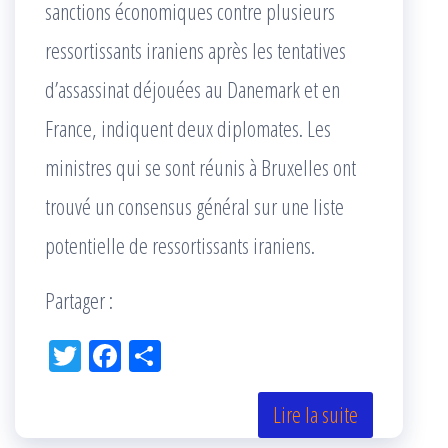
sanctions économiques contre plusieurs
ressortissants iraniens après les tentatives
d’assassinat déjouées au Danemark et en
France, indiquent deux diplomates. Les
ministres qui se sont réunis à Bruxelles ont
trouvé un consensus général sur une liste
potentielle de ressortissants iraniens.
Partager :
Tw
Fac
Pa
itt
eb
rta
er
oo
ge
Lire la suite