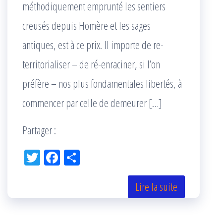
méthodiquement emprunté les sentiers
creusés depuis Homère et les sages
antiques, est à ce prix. Il importe de re-
territorialiser – de ré-enraciner, si l’on
préfère – nos plus fondamentales libertés, à
commencer par celle de demeurer […]
Partager :
Tw
Fac
Pa
itt
eb
rta
er
oo
ge
Lire la suite
k
r