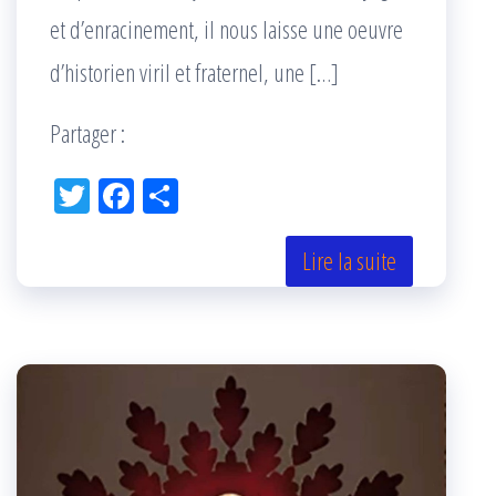
et d’enracinement, il nous laisse une oeuvre
d’historien viril et fraternel, une […]
Partager :
Tw
Fac
Pa
itt
eb
rta
er
oo
ge
Lire la suite
k
r