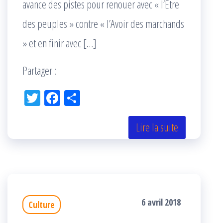
avance des pistes pour renouer avec « l’Être
des peuples » contre « l’Avoir des marchands
» et en finir avec […]
Partager :
Tw
Fac
Pa
itt
eb
rta
er
oo
ge
Lire la suite
k
r
6 avril 2018
Culture