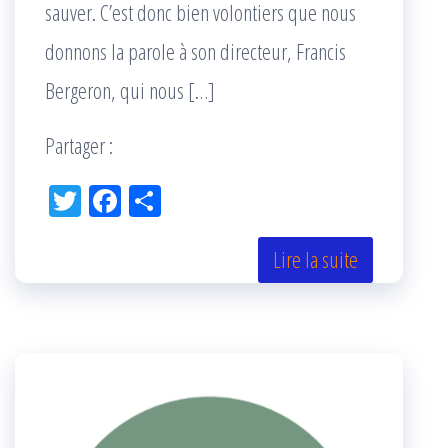
sauver. C’est donc bien volontiers que nous
donnons la parole à son directeur, Francis
Bergeron, qui nous […]
Partager :
Tw
Fac
Pa
itt
eb
rta
er
oo
ge
Lire la suite
k
r