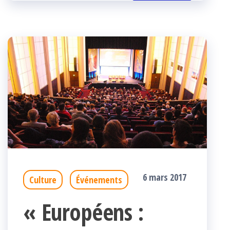
k
r
6 mars 2017
Culture
Événements
« Européens :