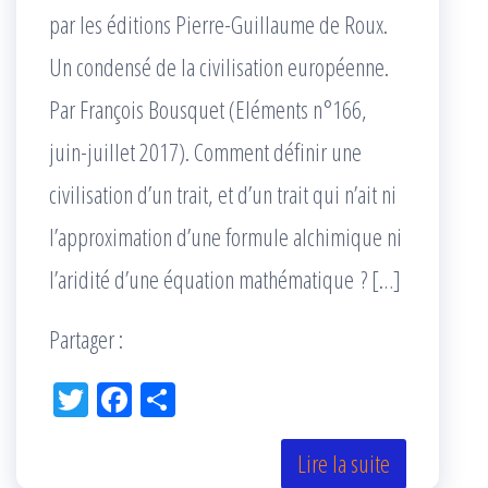
par les éditions Pierre-Guillaume de Roux.
Un condensé de la civilisation européenne.
Par François Bousquet (Eléments n°166,
juin-juillet 2017). Comment définir une
civilisation d’un trait, et d’un trait qui n’ait ni
l’approximation d’une formule alchimique ni
l’aridité d’une équation mathématique ? […]
Partager :
Tw
Fac
Pa
itt
eb
rta
er
oo
ge
Lire la suite