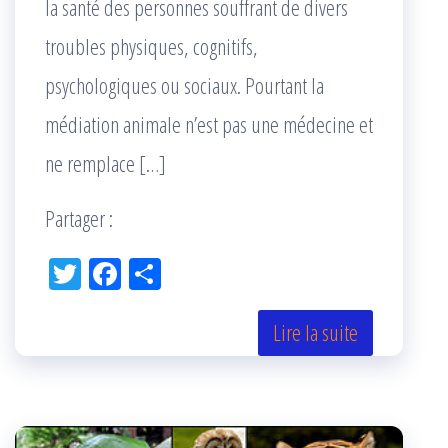
la santé des personnes souffrant de divers
troubles physiques, cognitifs,
psychologiques ou sociaux. Pourtant la
médiation animale n’est pas une médecine et
ne remplace […]
Partager :
Tw
Fac
Pa
itt
eb
rta
er
oo
ge
Lire la suite
k
r