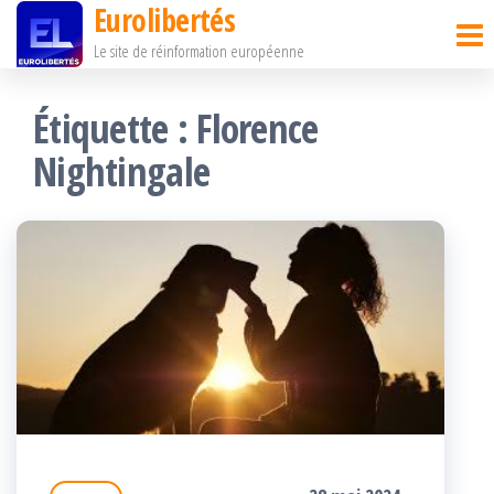
Eurolibertés
Passer
Le site de réinformation européenne
ce
contenu
Étiquette :
Florence
Nightingale