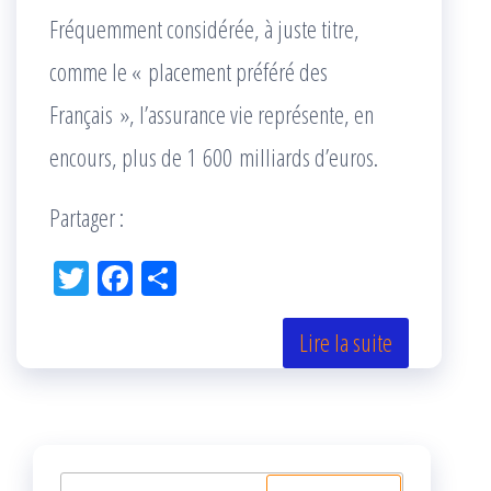
Fréquemment considérée, à juste titre,
comme le « placement préféré des
Français », l’assurance vie représente, en
encours, plus de 1 600 milliards d’euros.
Partager :
Tw
Fac
Pa
itt
eb
rta
er
oo
ge
Lire la suite
k
r