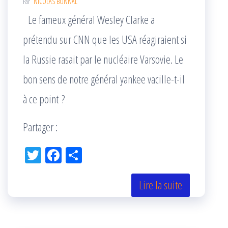
Par
NICOLAS BONNAL
Le fameux général Wesley Clarke a
prétendu sur CNN que les USA réagiraient si
la Russie rasait par le nucléaire Varsovie. Le
bon sens de notre général yankee vacille-t-il
à ce point ?
Partager :
Tw
Fac
Pa
itt
eb
rta
er
oo
ge
Lire la suite
k
r