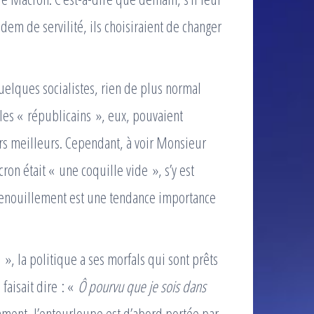
em de servilité, ils choisiraient de changer
 quelques socialistes, rien de plus normal
les « républicains », eux, pouvaient
urs meilleurs. Cependant, à voir Monsieur
on était « une coquille vide », s’y est
agenouillement est une tendance importance
, la politique a ses morfals qui sont prêts
 faisait dire : «
Ô pourvu que je sois dans
mment, l’entourloupe est d’abord portée par