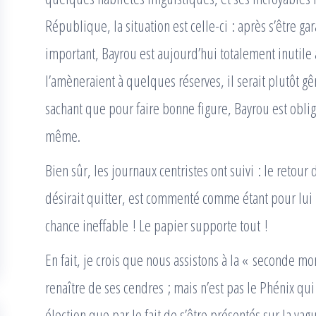
République, la situation est celle-ci : après s’être gara
important, Bayrou est aujourd’hui totalement inutile 
l’amèneraient à quelques réserves, il serait plutôt g
sachant que pour faire bonne figure, Bayrou est oblig
même.
Bien sûr, les journaux centristes ont suivi : le retou
désirait quitter, est commenté comme étant pour lui 
chance ineffable ! Le papier supporte tout !
En fait, je crois que nous assistons à la « seconde 
renaître de ses cendres ; mais n’est pas le Phénix qu
élection que par le fait de s’être présentés sur la va