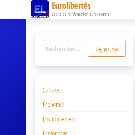
Eurolibertés
Passer
Le site de réinformation européenne
ce
contenu
Rechercher :
Culture
Économie
Environnement
Espionnage