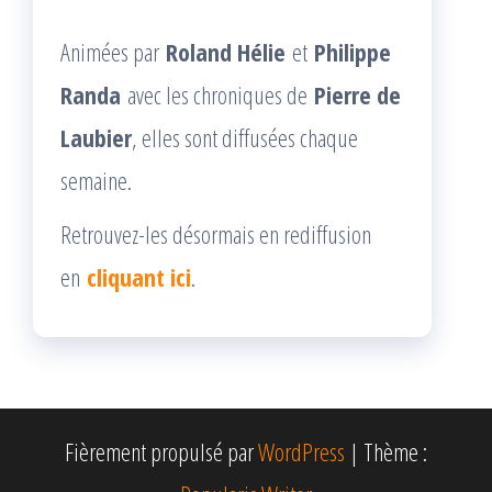
Animées par
Roland Hélie
et
Philippe
Randa
avec les chroniques de
Pierre de
Laubier
, elles sont diffusées chaque
semaine.
Retrouvez-les désormais en rediffusion
en
cliquant ici
.
Fièrement propulsé par
WordPress
|
Thème :