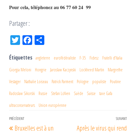
Pour cela, téléphonez au 06 77 60 24 99
Partager :
Tw
Fac
Pa
itt
eb
rta
er
oo
ge
Étiquettes
angleterre
eurofédéraliste
F-35
Fidesz
Fratelli d’Italia
k
r
Giorgia Meloni
Hongrie
Jaroslaw Kaczynski
Lockheed Martin
Margrethe
Vestager
Nathalie Loiseau
Patrick Parment
Pologne
populiste
Poutine
Radoslaw Sikorski
Russie
Stefan Löfven
Suède
Suisse
taxe Gafa
ultraconservateurs
Union européenne
Navigation
PRÉCÉDENT
SUIVANT
Article
Arti
Bruxelles est à un
Après le virus qui rend
de
précédent
suiv