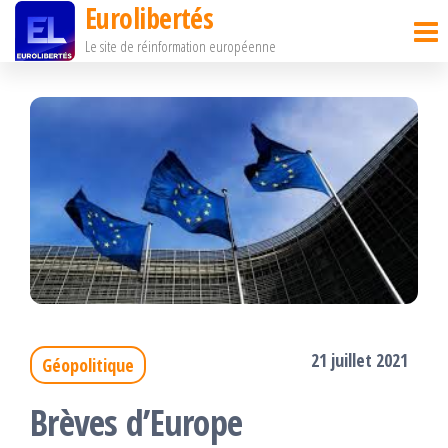
Eurolibertés
Passer
Le site de réinformation européenne
ce
contenu
21 juillet 2021
Géopolitique
Brèves d’Europe