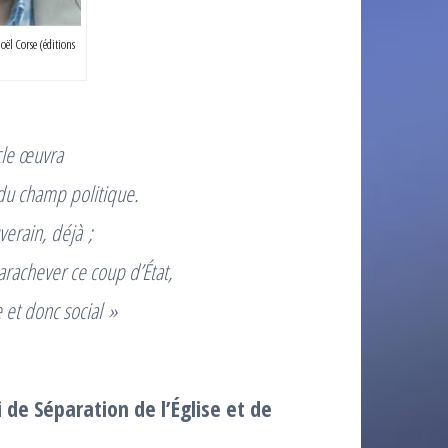
ël Corse (éditions
cle œuvra
 du champ politique.
erain, déjà ;
arachever ce coup d’État,
 et donc social »
 de Séparation de l’Église et de