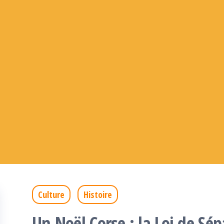
Culture
Histoire
Un Noël Corse : la Loi de Sép