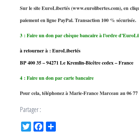
Sur le site EuroLibertés (www.eurolibertes.com), en cliqua
paiement en ligne PayPal. Transaction 100 % sécurisée
3 : Faire un don par chèque bancaire à l’ordre d’EuroLi
à retourner à : EuroLibertés
BP 400 35 – 94271 Le Kremlin-Bicêtre cedex – France
4 : Faire un don par carte bancaire
Pour cela, téléphonez à Marie-France Marceau au 06 77
Partager :
Tw
Fac
Pa
itt
eb
rta