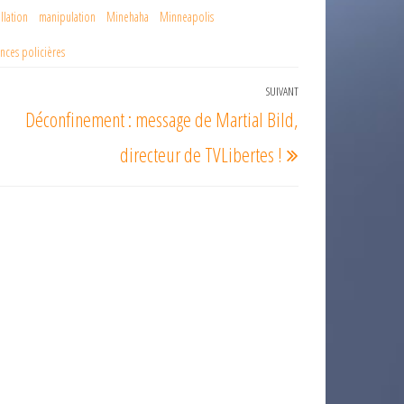
llation
manipulation
Minehaha
Minneapolis
ences policières
SUIVANT
Article
Déconfinement : message de Martial Bild,
suivant
directeur de TVLibertes !