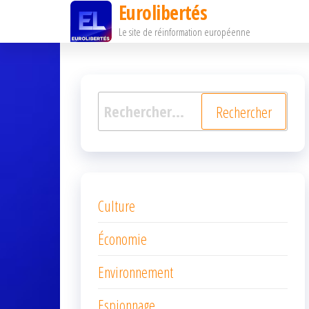
Eurolibertés
Passer
Le site de réinformation européenne
ce
contenu
Rechercher :
Culture
Économie
Environnement
Espionnage