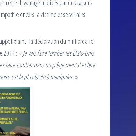
bien être davantage motivés par des raisons
athie envers la victime et servir ainsi
ppelle ainsi la déclaration du milliardaire
e 2014 : «
Je vais faire tomber les États-Unis
les faire tomber dans un piège mental et leur
oire est la plus facile à manipuler.
»