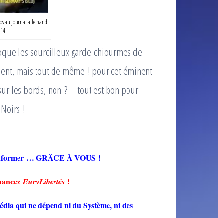
ros au journal allemand
014.
poque les sourcilleux garde-chiourmes de
évident, mais tout de même ! pour cet éminent
r les bords, non ? – tout est bon pour
Noirs !
ré-informer … GRÂCE À VOUS !
inancez
!
EuroLibertés
dia qui ne dépend ni du Système, ni des