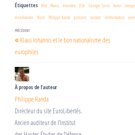
er
oo
ge
Étiquettes
Bild
Blancs
émeutess ; USA
Georges Soros
haine
interpe
k
r
mondialisme
Noirs
Philippe Randa
policiers
racisme
réinformation
viol
Navigation
PRÉCÉDENT
Article
Klaus Iohannis et le bon nationalisme des
de
précédent
l’article
europhiles
À propos de l’auteur
Philippe Randa
Directeur du site EuroLibertés.
Ancien auditeur de l’Institut
des Hautes Études de Défense