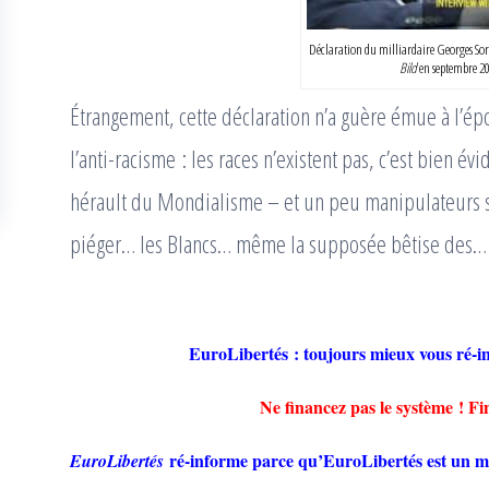
Déclaration du milliardaire Georges So
Bild
en septembre 2
Étrangement, cette déclaration n’a guère émue à l’é
l’anti-racisme : les races n’existent pas, c’est bien 
hérault du Mondialisme – et un peu manipulateurs su
piéger… les Blancs… même la supposée bêtise des… 
EuroLibertés : toujours mieux vous 
Ne financez pas le système ! F
ré-informe parce qu’EuroLibertés est un mé
EuroLibertés