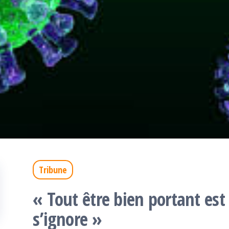
Tribune
« Tout être bien portant es
s’ignore »