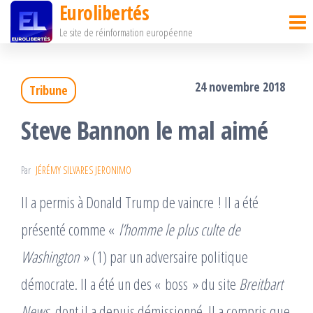
Eurolibertés
Passer
Le site de réinformation européenne
ce
contenu
24 novembre 2018
Tribune
Steve Bannon le mal aimé
Par
JÉRÉMY SILVARES JERONIMO
Il a permis à Donald Trump de vaincre ! Il a été
présenté comme «
l’homme le plus culte de
Washington
» (1) par un adversaire politique
démocrate. Il a été un des « boss » du site
Breitbart
News
, dont il a depuis démissionné. Il a compris que