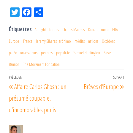
Tw
Fac
Pa
itt
eb
rta
er
oo
ge
Étiquettes
Alt-right
bobos
Charles Maurras
Donald Trump
EUA
k
r
Europe
France
Jérémy Silvares Jerónimo
médias
nations
Occident
paléo-conservateurs
peuples
populiste
Samuel Huntington
Steve
Bannon
The Movement Fondation
Navigation
PRÉCÉDENT
SUIVANT
Article
Arti
Affaire Carlos Ghosn : un
Brèves d’Europe
de
précédent
suiv
l’article
présumé coupable,
d’innombrables punis