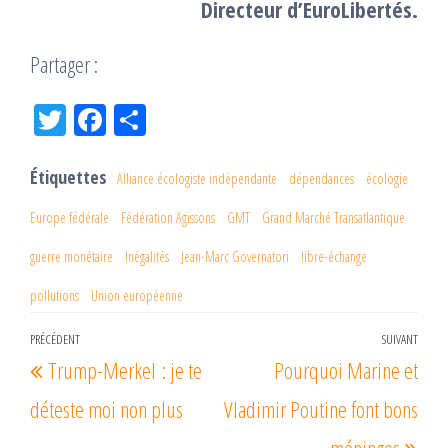
Directeur d’EuroLibertés.
Partager :
Tw
Fac
Pa
itt
eb
rta
er
oo
ge
Étiquettes
Alliance écologiste indépendante
dépendances
écologie
k
r
Europe fédérale
Fédération Agissons
GMT
Grand Marché Transatlantique
guerre monétaire
Inégalités
Jean-Marc Governatori
libre-échange
pollutions
Union européenne
Navigation
PRÉCÉDENT
SUIVANT
Article
Arti
Trump-Merkel : je te
Pourquoi Marine et
de
précédent
suiv
l’article
déteste moi non plus
Vladimir Poutine font bons