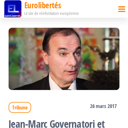
Eurolibertés
Passer
Le site de réinformation européenne
ce
contenu
26 mars 2017
Tribune
Jean-Marc Governatori et