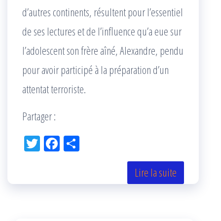
d’autres continents, résultent pour l’essentiel
de ses lectures et de l’influence qu’a eue sur
l’adolescent son frère aîné, Alexandre, pendu
pour avoir participé à la préparation d’un
attentat terroriste.
Partager :
Tw
Fac
Pa
itt
eb
rta
er
oo
ge
Lire la suite
k
r