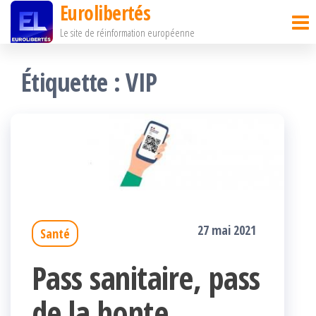
Eurolibertés
Passer
Le site de réinformation européenne
ce
contenu
Étiquette :
VIP
27 mai 2021
Santé
Pass sanitaire, pass
de la honte