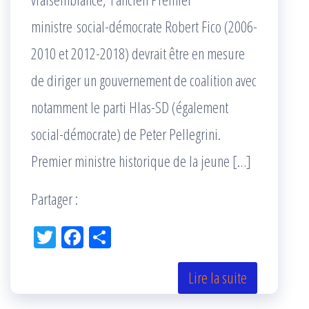
ministre social-démocrate Robert Fico (2006-
2010 et 2012-2018) devrait être en mesure
de diriger un gouvernement de coalition avec
notamment le parti Hlas-SD (également
social-démocrate) de Peter Pellegrini.
Premier ministre historique de la jeune […]
Partager :
Tw
Fac
Pa
itt
eb
rta
er
oo
ge
Lire la suite
k
r