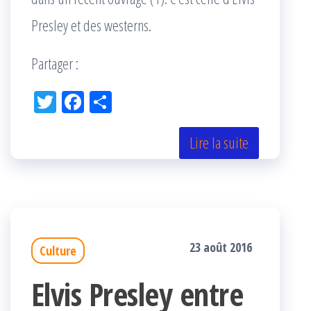
Presley et des westerns.
Partager :
Tw
Fac
Pa
itt
eb
rta
er
oo
ge
Lire la suite
k
r
23 août 2016
Culture
Elvis Presley entre