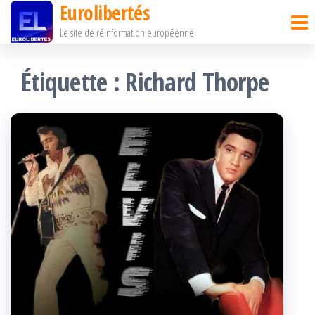
Eurolibertés
Passer
Le site de réinformation européenne
ce
contenu
Étiquette :
Richard Thorpe