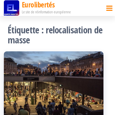
Eurolibertés
Passer
Le site de réinformation européenne
ce
contenu
Étiquette :
relocalisation de
masse