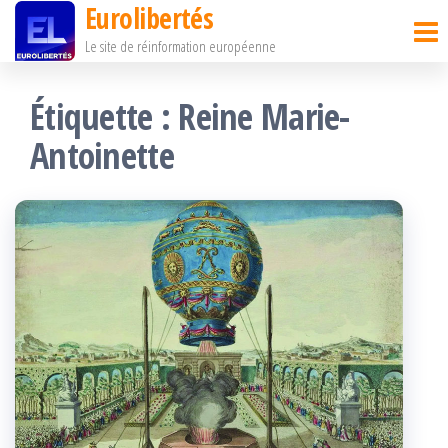
Eurolibertés
Passer
Le site de réinformation européenne
ce
contenu
Étiquette :
Reine Marie-
Antoinette