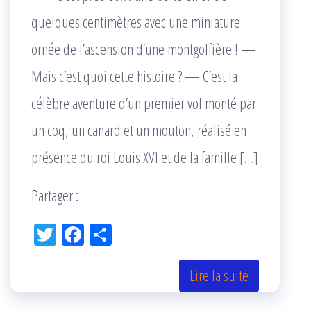
quelques centimètres avec une miniature
ornée de l’ascension d’une montgolfière ! —
Mais c’est quoi cette histoire ? — C’est la
célèbre aventure d’un premier vol monté par
un coq, un canard et un mouton, réalisé en
présence du roi Louis XVI et de la famille […]
Partager :
Tw
Fac
Pa
itt
eb
rta
er
oo
ge
Lire la suite
k
r