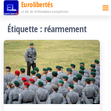
Eurolibertés
Passer
Le site de réinformation européenne
ce
contenu
Étiquette :
réarmement