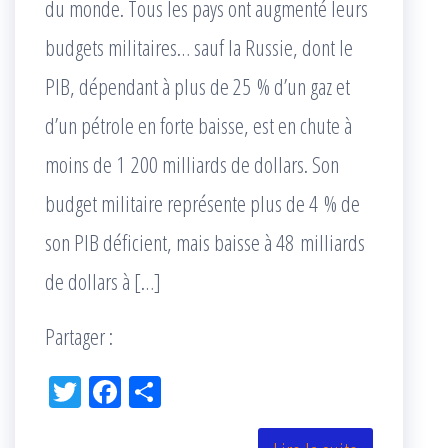
du monde. Tous les pays ont augmenté leurs
budgets militaires… sauf la Russie, dont le
PIB, dépendant à plus de 25 % d’un gaz et
d’un pétrole en forte baisse, est en chute à
moins de 1 200 milliards de dollars. Son
budget militaire représente plus de 4 % de
son PIB déficient, mais baisse à 48 milliards
de dollars à […]
Partager :
Tw
Fac
Pa
itt
eb
rta