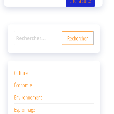
er
oo
ge
Lire la suite
k
r
Rechercher :
Culture
Économie
Environnement
Espionnage