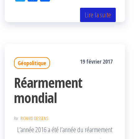
itt
eb
rta
er
oo
ge
Lire la suite
k
r
19 février 2017
Géopolitique
Réarmement
mondial
Par
RICHARD DESSENS
L’année 2016 a été l’année du réarmement