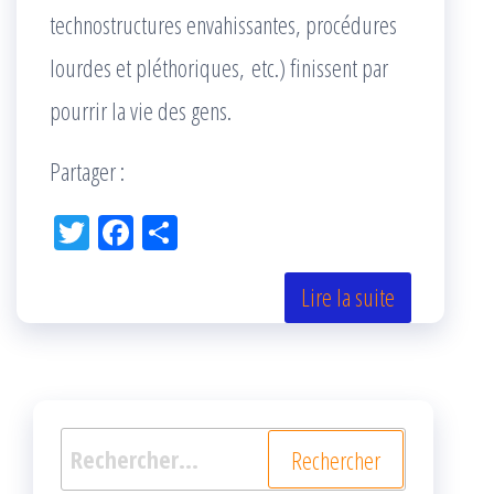
technostructures envahissantes, procédures
lourdes et pléthoriques, etc.) finissent par
pourrir la vie des gens.
Partager :
Tw
Fac
Pa
itt
eb
rta
er
oo
ge
Lire la suite
k
r
Rechercher :