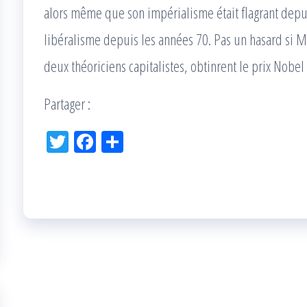
alors même que son impérialisme était flagrant depu
libéralisme depuis les années 70. Pas un hasard si M
deux théoriciens capitalistes, obtinrent le prix Nobel
Partager :
Tw
Fac
Pa
itt
eb
rta
er
oo
ge
k
r