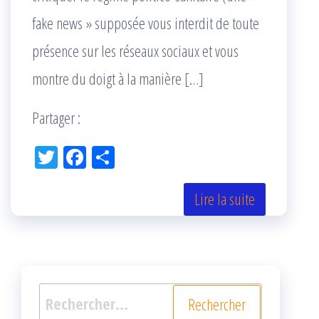
fake news » supposée vous interdit de toute
présence sur les réseaux sociaux et vous
montre du doigt à la manière […]
Partager :
Tw
Fac
Pa
itt
eb
rta
er
oo
ge
Lire la suite
k
r
Rechercher :